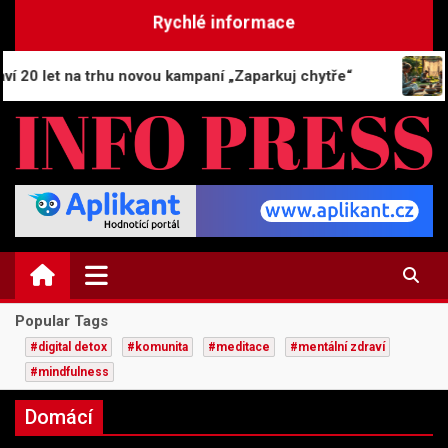
Skip
Rychlé informace
to
content
ampaní „Zaparkuj chytře“
Únik z obrazovek: 7 krok
INFO-PRESS.CZ
Zpravodajský magazín
Popular Tags
#digital detox
#komunita
#meditace
#mentální zdraví
#mindfulness
Domácí