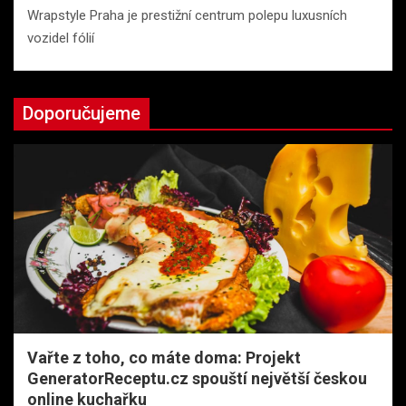
Wrapstyle Praha je prestižní centrum polepu luxusních
vozidel fólií
Doporučujeme
Vařte z toho, co máte doma: Projekt
GeneratorReceptu.cz spouští největší českou
online kuchařku