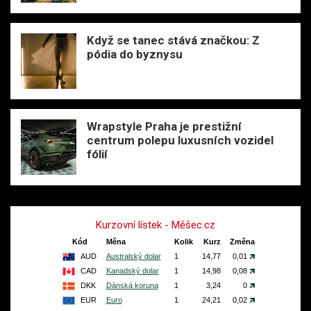
Když se tanec stává značkou: Z
pódia do byznysu
Wrapstyle Praha je prestižní
centrum polepu luxusních vozidel
fólií
Kurzovní lístek - Měšec.cz