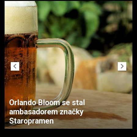
Orlando Bloom se stal
ambasadorem značky
Staropramen