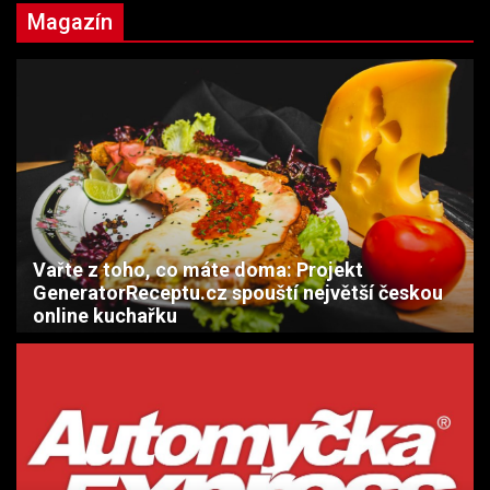
Magazín
Vařte z toho, co máte doma: Projekt
GeneratorReceptu.cz spouští největší českou
online kuchařku