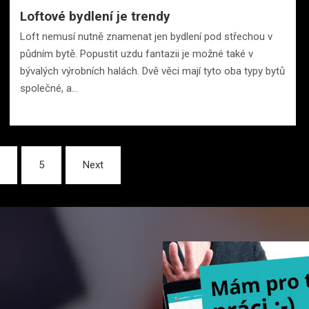
Loftové bydlení je trendy
Loft nemusí nutně znamenat jen bydlení pod střechou v
půdním bytě. Popustit uzdu fantazii je možné také v
bývalých výrobních halách. Dvě věci mají tyto oba typy bytů
společné, a…
…
5
Next