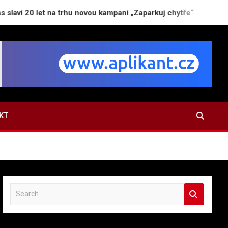
t na trhu novou kampaní „Zaparkuj chytře“
Únik z
KT
S
e
a
r