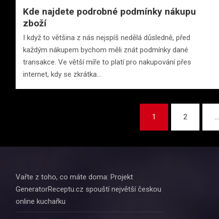
Kde najdete podrobné podmínky nákupu
zboží
I když to většina z nás nejspíš nedělá důsledně, před
každým nákupem bychom měli znát podmínky dané
transakce. Ve větší míře to platí pro nakupování přes
internet, kdy se zkrátka…
Stránkování
1
2
příspěvků
Vařte z toho, co máte doma: Projekt
GeneratorReceptu.cz spouští největší českou
online kuchařku