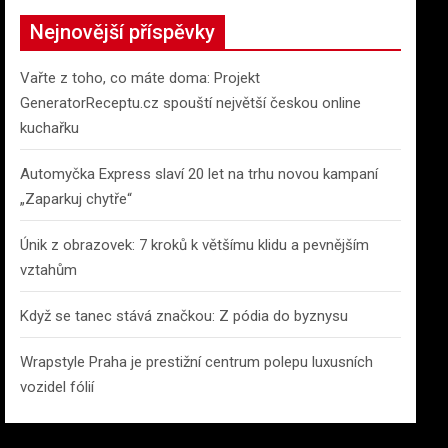
c
Nejnovější příspěvky
h
Vařte z toho, co máte doma: Projekt
GeneratorReceptu.cz spouští největší českou online
kuchařku
Automyčka Express slaví 20 let na trhu novou kampaní
„Zaparkuj chytře“
Únik z obrazovek: 7 kroků k většímu klidu a pevnějším
vztahům
Když se tanec stává značkou: Z pódia do byznysu
Wrapstyle Praha je prestižní centrum polepu luxusních
vozidel fólií