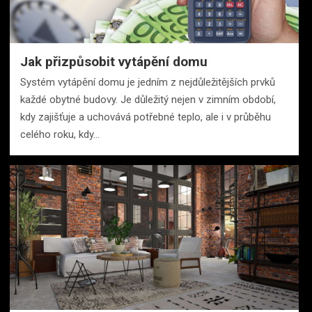
Jak přizpůsobit vytápění domu
Systém vytápění domu je jedním z nejdůležitějších prvků
každé obytné budovy. Je důležitý nejen v zimním období,
kdy zajišťuje a uchovává potřebné teplo, ale i v průběhu
celého roku, kdy…