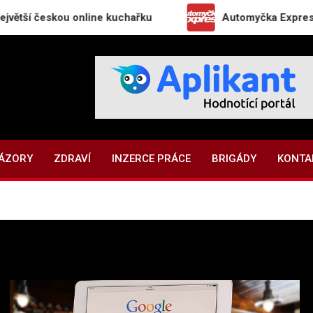
kou online kuchařku
Automyčka Express slaví 20 le
NÁZORY
ZDRAVÍ
INZERCE PRÁCE
BRIGÁDY
KONTA