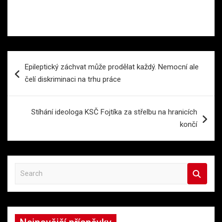
Navigace
Epileptický záchvat může prodělat každý. Nemocní ale
pro
čelí diskriminaci na trhu práce
příspěvek
Stíhání ideologa KSČ Fojtíka za střelbu na hranicích
končí
S
e
a
r
c