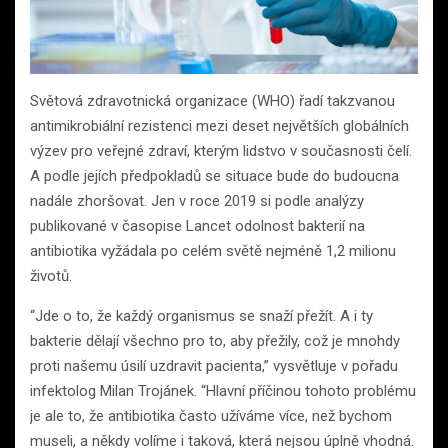
Světová zdravotnická organizace (WHO) řadí takzvanou
antimikrobiální rezistenci mezi deset největších globálních
výzev pro veřejné zdraví, kterým lidstvo v současnosti čelí.
A podle jejích předpokladů se situace bude do budoucna
nadále zhoršovat. Jen v roce 2019 si podle analýzy
publikované v časopise Lancet odolnost bakterií na
antibiotika vyžádala po celém světě nejméně 1,2 milionu
životů.
“Jde o to, že každý organismus se snaží přežít. A i ty
bakterie dělají všechno pro to, aby přežily, což je mnohdy
proti našemu úsilí uzdravit pacienta,” vysvětluje v pořadu
infektolog Milan Trojánek. “Hlavní příčinou tohoto problému
je ale to, že antibiotika často užíváme více, než bychom
museli, a někdy volíme i taková, která nejsou úplně vhodná.