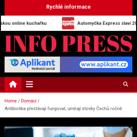
Skip
Rychlé informace
to
content
line kuchařku
Automyčka Express slaví 20 let na 
INFO-PRESS.CZ
Zpravodajský magazín
Home
Domácí
Antibiotika přestávají fungovat, umírají stovky Čechů ročně