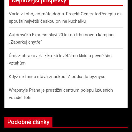
Nejnovější příspěvky
h
Vařte z toho, co máte doma: Projekt GeneratorReceptu.cz
spouští největší českou online kuchařku
Automyčka Express slaví 20 let na trhu novou kampaní
„Zaparkuj chytře“
Únik z obrazovek: 7 kroků k většímu klidu a pevnějším
vztahům
Když se tanec stává značkou: Z pódia do byznysu
Wrapstyle Praha je prestižní centrum polepu luxusních
vozidel fólií
Podobné články