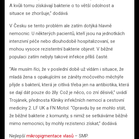
A kvůli tomu získávají bakterie o to větší odolnost a
situace se zhoršuje,” dodává.
V Česku se tento problém ale zatím dotýká hlavně
nemocnic. U některých pacientů, kteří jsou na jednotkách
intenzivní péče nebo dlouhodobě hospitalizovaní, se
mohou vysoce rezistentní bakterie objevit. V běžné
populaci zatím nebyly takové infekce příliš časté.
“Ale musím říci, že v poslední době už vídám i situace, že
mladá žena s opakujícími se záněty močového měchýře
přijde s bakterií, která je citlivá třeba jen na antibiotika, která
se dají dát pouze do žíly. Což je něco, co zní děsivě,” uvádí
Trojánek, přednosta Kliniky infekčních nemocí a cestovní
medicíny 2. LF UK a FN Motol. “Opravdu by se mohlo stát,
že běžné bakterie z komunity, s nimiž se setkáváme běžně
mimo nemocnici, by mohly rezistenci získat,” dodává.
Nejlepší
mikropigmentace vlasů
– SMP.