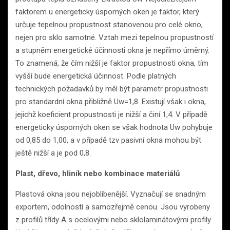
faktorem u energeticky úsporných oken je faktor, který
určuje tepelnou propustnost stanovenou pro celé okno,
nejen pro sklo samotné. Vztah mezi tepelnou propustností
a stupněm energetické účinnosti okna je nepřímo úměrný.
To znamená, že čím nižší je faktor propustnosti okna, tím
vyšší bude energetická účinnost. Podle platných
technických požadavků by měl být parametr propustnosti
pro standardní okna přibližně Uw=1,8. Existují však i okna,
jejichž koeficient propustnosti je nižší a činí 1,4. V případě
energeticky úsporných oken se však hodnota Uw pohybuje
od 0,85 do 1,00, a v případě tzv pasivní okna mohou být
ještě nižší a je pod 0,8.
Plast, dřevo, hliník nebo kombinace materiálů
Plastová okna jsou nejoblíbenější. Vyznačují se snadným
exportem, odolností a samozřejmě cenou. Jsou vyrobeny
z profilů třídy A s ocelovými nebo sklolaminátovými profily.