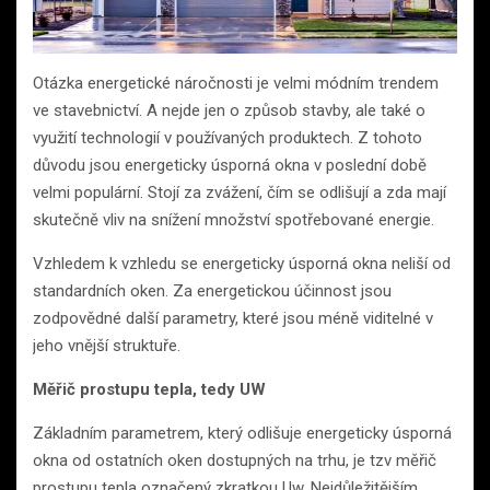
Otázka energetické náročnosti je velmi módním trendem
ve stavebnictví. A nejde jen o způsob stavby, ale také o
využití technologií v používaných produktech. Z tohoto
důvodu jsou energeticky úsporná okna v poslední době
velmi populární. Stojí za zvážení, čím se odlišují a zda mají
skutečně vliv na snížení množství spotřebované energie.
Vzhledem k vzhledu se energeticky úsporná okna neliší od
standardních oken. Za energetickou účinnost jsou
zodpovědné další parametry, které jsou méně viditelné v
jeho vnější struktuře.
Měřič prostupu tepla, tedy UW
Základním parametrem, který odlišuje energeticky úsporná
okna od ostatních oken dostupných na trhu, je tzv měřič
prostupu tepla označený zkratkou Uw. Nejdůležitějším