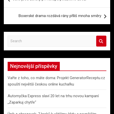
pro
příspěvek
Boxerské drama rozdává rány příliš mnoha směry
S
e
a
r
c
Nejnovější příspěvky
h
Vařte z toho, co máte doma: Projekt GeneratorReceptu.cz
spouští největší českou online kuchařku
Automyčka Express slaví 20 let na trhu novou kampaní
„Zaparkuj chytře“