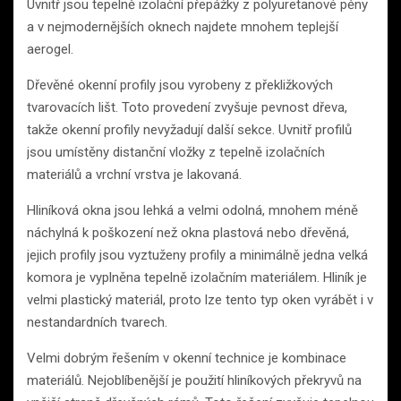
Uvnitř jsou tepelně izolační přepážky z polyuretanové pěny
a v nejmodernějších oknech najdete mnohem teplejší
aerogel.
Dřevěné okenní profily jsou vyrobeny z překližkových
tvarovacích lišt. Toto provedení zvyšuje pevnost dřeva,
takže okenní profily nevyžadují další sekce. Uvnitř profilů
jsou umístěny distanční vložky z tepelně izolačních
materiálů a vrchní vrstva je lakovaná.
Hliníková okna jsou lehká a velmi odolná, mnohem méně
náchylná k poškození než okna plastová nebo dřevěná,
jejich profily jsou vyztuženy profily a minimálně jedna velká
komora je vyplněna tepelně izolačním materiálem. Hliník je
velmi plastický materiál, proto lze tento typ oken vyrábět i v
nestandardních tvarech.
Velmi dobrým řešením v okenní technice je kombinace
materiálů. Nejoblíbenější je použití hliníkových překryvů na