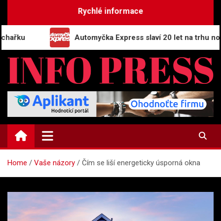
Skip
Rychlé informace
to
content
u
Automyčka Express slaví 20 let na trhu novou ka
INFO-PRESS.CZ
Zpravodajský magazín
Home
Vaše názory
Čím se liší energeticky úsporná okna