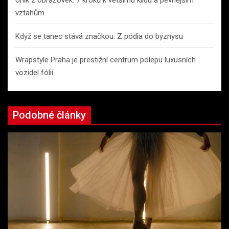
Únik z obrazovek: 7 kroků k většímu klidu a pevnějším
vztahům
Když se tanec stává značkou: Z pódia do byznysu
Wrapstyle Praha je prestižní centrum polepu luxusních
vozidel fólií
Podobné články