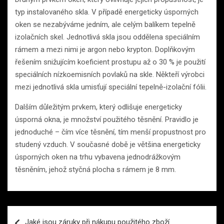
typ instalovaného skla. V případě energeticky úsporných
oken se nezabýváme jedním, ale celým balíkem tepelně
izolačních skel. Jednotlivá skla jsou oddělena speciálním
rámem a mezi nimi je argon nebo krypton. Doplňkovým
řešením snižujícím koeficient prostupu až o 30 % je použití
speciálních nízkoemisních povlaků na skle. Někteří výrobci
mezi jednotlivá skla umisťují speciální tepelně-izolační fólii.
Dalším důležitým prvkem, který odlišuje energeticky
úsporná okna, je množství použitého těsnění. Pravidlo je
jednoduché – čím více těsnění, tím menší propustnost pro
studený vzduch. V současné době je většina energeticky
úsporných oken na trhu vybavena jednodrážkovým
těsněním, jehož styčná plocha s rámem je 8 mm.
Navigace
Jaké jsou záruky při nákupu použitého zboží