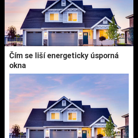
Čím se liší energeticky úsporná
okna