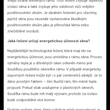
vnější straně dřevěných rámů. Toto řešení zvyšuje tepelnou
izolaci okna a také zvyšuje jeho odolnost vůči vnějším
povětrnostním vlivům. Je ideálním řešením pro všechny,
jejichž okna jsou neustále vystavována škodlivým
povětrnostním vlivům jako je přímořské klima nebo
znečištěné ovzduší.
Jaká řešení určují energetickou účinnost okna?
Nejdůležitější technologická řešení, která mají vliv na
energetickou účinnost, jsou umístěna v rámu okna. Proces
výměny tepla je u dřevěných oken ovlivněn mimo jiné
tloušťkou použitého okenního rámu. V případě energeticky
úsporných řešení může být i o pár centimetrů silnější. Je to
dáno prostým faktem – čím tlustší rám, tím méně tepla
propustí. Pokud však uvažujeme o plastových oknech,
tloušťka rámu bude mít malý význam, protože za izolaci
bude zodpovědné více komor.
Druhým prvkem oken, který ovlivňuje jejich propustnost, je