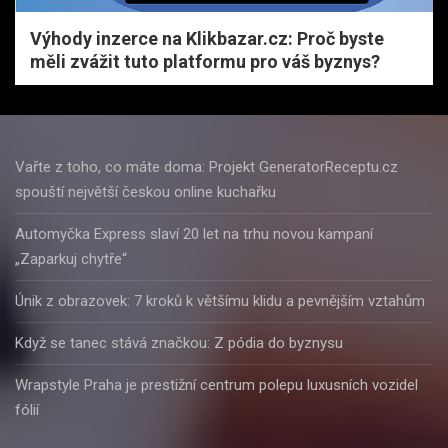
Výhody inzerce na Klikbazar.cz: Proč byste
měli zvážit tuto platformu pro váš byznys?
Vařte z toho, co máte doma: Projekt GeneratorReceptu.cz
spouští největší českou online kuchařku
Automyčka Express slaví 20 let na trhu novou kampaní
„Zaparkuj chytře“
Únik z obrazovek: 7 kroků k většímu klidu a pevnějším vztahům
Když se tanec stává značkou: Z pódia do byznysu
Wrapstyle Praha je prestižní centrum polepu luxusních vozidel
fólií