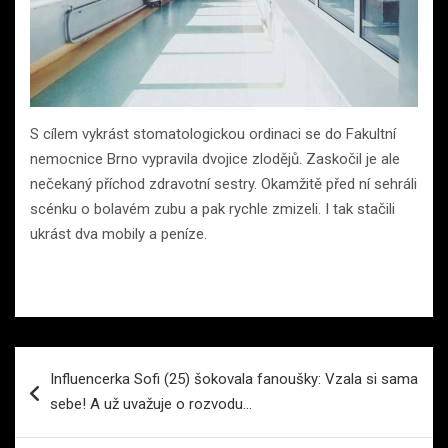
S cílem vykrást stomatologickou ordinaci se do Fakultní
nemocnice Brno vypravila dvojice zlodějů. Zaskočil je ale
nečekaný příchod zdravotní sestry. Okamžitě před ní sehráli
scénku o bolavém zubu a pak rychle zmizeli. I tak stačili
ukrást dva mobily a peníze.
Navigace
Influencerka Sofi (25) šokovala fanoušky: Vzala si sama
pro
sebe! A už uvažuje o rozvodu…
příspěvek