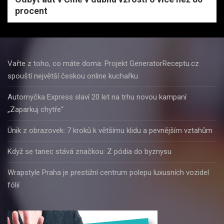
procent
Vařte z toho, co máte doma: Projekt GeneratorReceptu.cz
spouští největší českou online kuchařku
Automyčka Express slaví 20 let na trhu novou kampaní
„Zaparkuj chytře“
Únik z obrazovek: 7 kroků k většímu klidu a pevnějším vztahům
Když se tanec stává značkou: Z pódia do byznysu
Wrapstyle Praha je prestižní centrum polepu luxusních vozidel
fólií