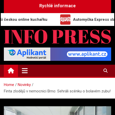
Skip
Rychlé informace
to
content
ou online kuchařku
Automyčka Express slaví 20 le
INFO-PRESS.CZ
Zpravodajský magazín
Home
Novinky
Finta zlodějů v nemocnici Brno: Sehráli scénku o bolavém zubu!