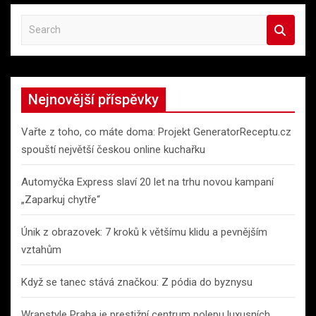
S
e
a
r
c
Nejnovější příspěvky
h
Vařte z toho, co máte doma: Projekt GeneratorReceptu.cz
spouští největší českou online kuchařku
Automyčka Express slaví 20 let na trhu novou kampaní
„Zaparkuj chytře“
Únik z obrazovek: 7 kroků k většímu klidu a pevnějším
vztahům
Když se tanec stává značkou: Z pódia do byznysu
Wrapstyle Praha je prestižní centrum polepu luxusních