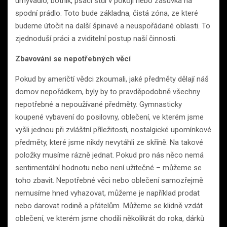
umyvadlo, botník, psací stůl v pokoji nebo zásuvka na
spodní prádlo. Toto bude základna, čistá zóna, ze které
budeme útočit na další špinavé a neuspořádané oblasti. To
zjednoduší práci a zviditelní postup naší činnosti.
Zbavování se nepotřebných věcí
Pokud by američtí vědci zkoumali, jaké předměty dělají náš
domov nepořádkem, byly by to pravděpodobně všechny
nepotřebné a nepoužívané předměty. Gymnasticky
koupené vybavení do posilovny, oblečení, ve kterém jsme
vyšli jednou při zvláštní příležitosti, nostalgické upomínkové
předměty, které jsme nikdy nevytáhli ze skříně. Na takové
položky musíme rázně jednat. Pokud pro nás něco nemá
sentimentální hodnotu nebo není užitečné – můžeme se
toho zbavit. Nepotřebné věci nebo oblečení samozřejmě
nemusíme hned vyhazovat, můžeme je například prodat
nebo darovat rodině a přátelům. Můžeme se klidně vzdát
oblečení, ve kterém jsme chodili několikrát do roka, dárků