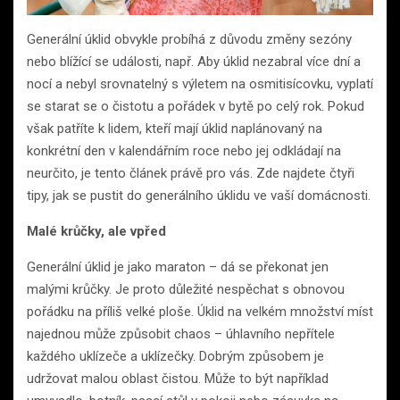
Generální úklid obvykle probíhá z důvodu změny sezóny
nebo blížící se události, např. Aby úklid nezabral více dní a
nocí a nebyl srovnatelný s výletem na osmitisícovku, vyplatí
se starat se o čistotu a pořádek v bytě po celý rok. Pokud
však patříte k lidem, kteří mají úklid naplánovaný na
konkrétní den v kalendářním roce nebo jej odkládají na
neurčito, je tento článek právě pro vás. Zde najdete čtyři
tipy, jak se pustit do generálního úklidu ve vaší domácnosti.
Malé krůčky, ale vpřed
Generální úklid je jako maraton – dá se překonat jen
malými krůčky. Je proto důležité nespěchat s obnovou
pořádku na příliš velké ploše. Úklid na velkém množství míst
najednou může způsobit chaos – úhlavního nepřítele
každého uklízeče a uklízečky. Dobrým způsobem je
udržovat malou oblast čistou. Může to být například