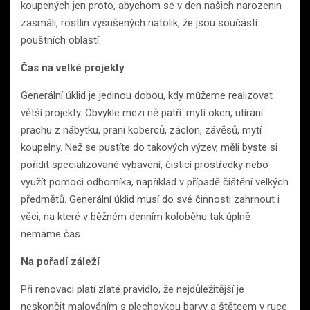
koupených jen proto, abychom se v den našich narozenin
zasmáli, rostlin vysušených natolik, že jsou součástí
pouštních oblastí.
Čas na velké projekty
Generální úklid je jedinou dobou, kdy můžeme realizovat
větší projekty. Obvykle mezi ně patří: mytí oken, utírání
prachu z nábytku, praní koberců, záclon, závěsů, mytí
koupelny. Než se pustíte do takových výzev, měli byste si
pořídit specializované vybavení, čisticí prostředky nebo
využít pomoci odborníka, například v případě čištění velkých
předmětů. Generální úklid musí do své činnosti zahrnout i
věci, na které v běžném denním koloběhu tak úplně
nemáme čas.
Na pořadí záleží
Při renovaci platí zlaté pravidlo, že nejdůležitější je
neskončit malováním s plechovkou barvy a štětcem v ruce