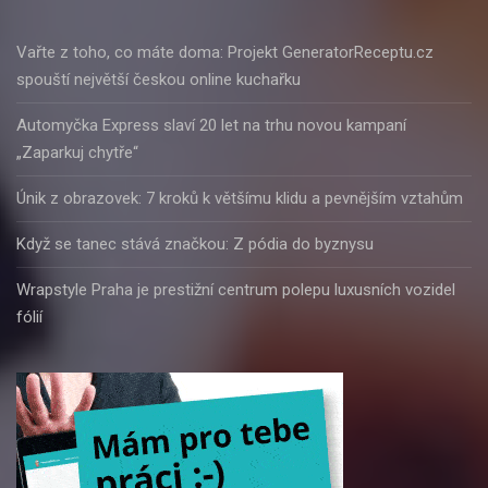
Vařte z toho, co máte doma: Projekt GeneratorReceptu.cz
spouští největší českou online kuchařku
Automyčka Express slaví 20 let na trhu novou kampaní
„Zaparkuj chytře“
Únik z obrazovek: 7 kroků k většímu klidu a pevnějším vztahům
Když se tanec stává značkou: Z pódia do byznysu
Wrapstyle Praha je prestižní centrum polepu luxusních vozidel
fólií