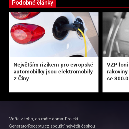
Podobné články
Největším rizikem pro evropské
VZP loni
automobilky jsou elektromobily
rakoviny 
z Číny
se 300.00
Vařte z toho, co máte doma: Projekt
GeneratorReceptu.cz spouští největší českou