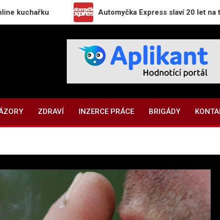
ařku
Automyčka Express slaví 20 let na trhu novou
NÁZORY
ZDRAVÍ
INZERCE PRÁCE
BRIGÁDY
KONTA