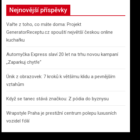
c
Nejnovější příspěvky
h
Vařte z toho, co máte doma: Projekt
GeneratorReceptu.cz spouští největší českou online
kuchařku
Automyčka Express slaví 20 let na trhu novou kampaní
„Zaparkuj chytře“
Únik z obrazovek: 7 kroků k většímu klidu a pevnějším
vztahům
Když se tanec stává značkou: Z pódia do byznysu
Wrapstyle Praha je prestižní centrum polepu luxusních
vozidel fólií