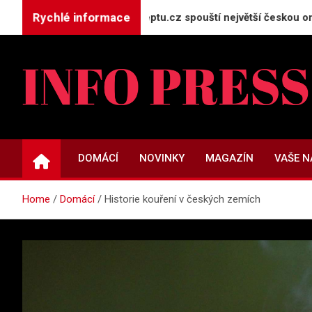
Skip
Rychlé informace
jekt GeneratorReceptu.cz spouští největší českou online kuch
to
content
INFO-PRESS.CZ
Zpravodajský magazín
DOMÁCÍ
NOVINKY
MAGAZÍN
VAŠE 
Home
Domácí
Historie kouření v českých zemích