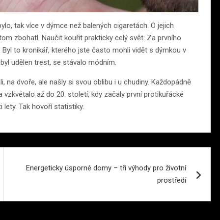
ylo, tak více v dýmce než balených cigaretách. O jejich
 zbohatl. Naučit kouřit prakticky celý svět. Za prvního
yl to kronikář, kterého jste často mohli vidět s dýmkou v
 byl udělen trest, se stávalo módním.
, na dvoře, ale našly si svou oblibu i u chudiny. Každopádně
 vzkvétalo až do 20. století, kdy začaly první protikuřácké
ty. Tak hovoří statistiky.
Energeticky úsporné domy – tři výhody pro životní
prostředí