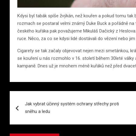
Kdysi byl tabák spíše žvýkán, než kouřen a pokud tomu tak b
rozmach se postaral velmi známý Duke Buck a pořádně na tom
českého kuřáka pak považujeme Mikuláš Dačický z Heslova. B
ruce. Něco, za co se kdysi lidé dostávali do vězení nebo jim
Cigarety se tak začaly objevovat nejen mezi smetánkou, králi
se kouření u nás rozmohlo v 16. století během 30leté války a
kampaně. Dnes už je mnohem méně kuřáků než před dvaceti le
Navigace
Jak vybrat účinný systém ochrany střechy proti
pro
sněhu a ledu
příspěvek