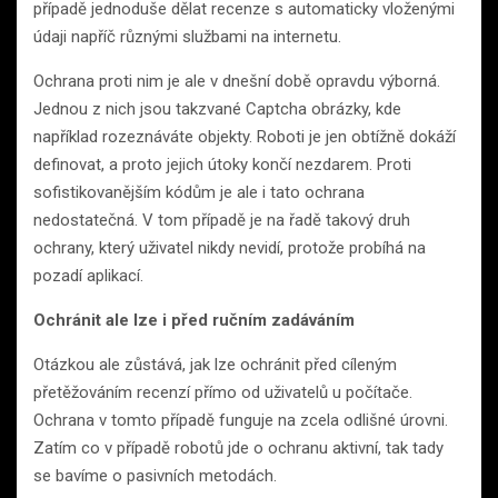
případě jednoduše dělat recenze s automaticky vloženými
údaji napříč různými službami na internetu.
Ochrana proti nim je ale v dnešní době opravdu výborná.
Jednou z nich jsou takzvané Captcha obrázky, kde
například rozeznáváte objekty. Roboti je jen obtížně dokáží
definovat, a proto jejich útoky končí nezdarem. Proti
sofistikovanějším kódům je ale i tato ochrana
nedostatečná. V tom případě je na řadě takový druh
ochrany, který uživatel nikdy nevidí, protože probíhá na
pozadí aplikací.
Ochránit ale lze i před ručním zadáváním
Otázkou ale zůstává, jak lze ochránit před cíleným
přetěžováním recenzí přímo od uživatelů u počítače.
Ochrana v tomto případě funguje na zcela odlišné úrovni.
Zatím co v případě robotů jde o ochranu aktivní, tak tady
se bavíme o pasivních metodách.