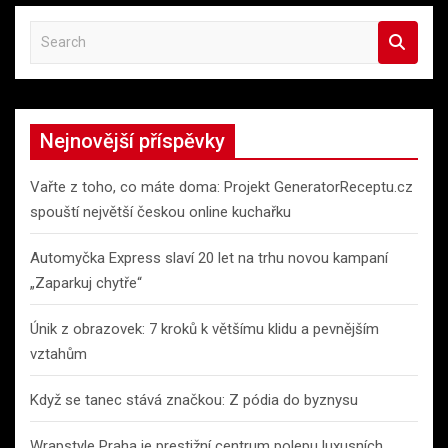
S
e
a
r
c
Nejnovější příspěvky
h
Vařte z toho, co máte doma: Projekt GeneratorReceptu.cz
spouští největší českou online kuchařku
Automyčka Express slaví 20 let na trhu novou kampaní
„Zaparkuj chytře“
Únik z obrazovek: 7 kroků k většímu klidu a pevnějším
vztahům
Když se tanec stává značkou: Z pódia do byznysu
Wrapstyle Praha je prestižní centrum polepu luxusních