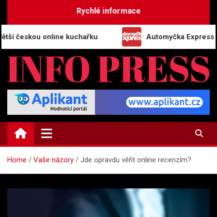
Skip
Rychlé informace
to
content
skou online kuchařku
Automyčka Express slaví 20 
INFO-PRESS.CZ
Zpravodajský magazín
Home
Vaše názory
Jde opravdu věřit online recenzím?