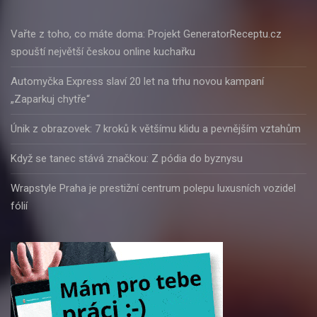
Vařte z toho, co máte doma: Projekt GeneratorReceptu.cz
spouští největší českou online kuchařku
Automyčka Express slaví 20 let na trhu novou kampaní
„Zaparkuj chytře“
Únik z obrazovek: 7 kroků k většímu klidu a pevnějším vztahům
Když se tanec stává značkou: Z pódia do byznysu
Wrapstyle Praha je prestižní centrum polepu luxusních vozidel
fólií