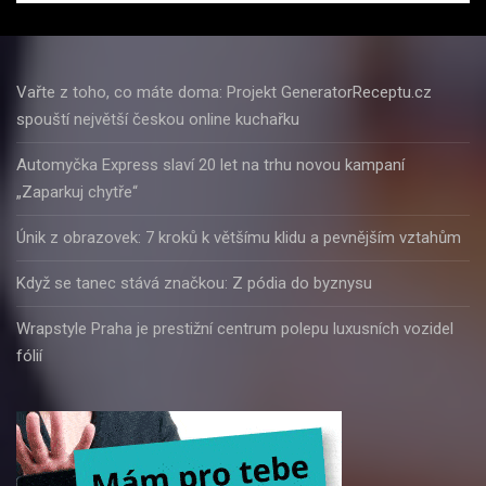
Vařte z toho, co máte doma: Projekt GeneratorReceptu.cz
spouští největší českou online kuchařku
Automyčka Express slaví 20 let na trhu novou kampaní
„Zaparkuj chytře“
Únik z obrazovek: 7 kroků k většímu klidu a pevnějším vztahům
Když se tanec stává značkou: Z pódia do byznysu
Wrapstyle Praha je prestižní centrum polepu luxusních vozidel
fólií