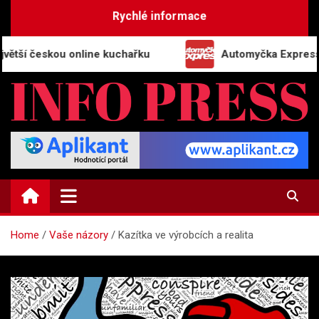
Skip
Rychlé informace
to
content
českou online kuchařku
Automyčka Express slaví 20
INFO-PRESS.CZ
Zpravodajský magazín
Home
Vaše názory
Kazítka ve výrobcích a realita