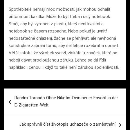
Spotřebitelé nemají moc možností, jak mohou odhalit
přítomnost kazítka. Může to být třeba i celý notebook.
Stačí, aby byl vyroben z plastu, který není kvalitní a
notebook se časem rozpadne. Nebo pokud je uvnitř
nedostatečné chlazení, žačne se přehřívat, ale nevhodná
konstrukce zabrání tomu, aby šel lehce rozebrat a opravit.
Větší jistotu, že výrobek vydrží, získáte u značek, které se
nebojí dávat prodlouženou záruku. Lehce se dá řídit
například i cenou, i když to také není zárukou spolehlivosti.
Navigace
Randm Tornado Ohne Nikotin: Dein neuer Favorit in der
pro
E-Zigaretten-Welt
příspěvek
Jak správně číst životopis uchazeče o zaměstnání