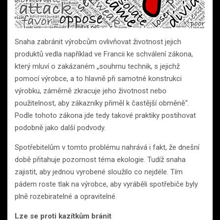
Snaha zabránit výrobcům ovlivňovat životnost jejich
produktů vedla například ve Francii ke schválení zákona,
který mluví o zakázaném „souhrnu technik, s jejichž
pomocí výrobce, a to hlavně při samotné konstrukci
výrobku, záměrně zkracuje jeho životnost nebo
použitelnost, aby zákazníky přiměl k častější obměně“.
Podle tohoto zákona jde tedy takové praktiky postihovat
podobně jako další podvody.
Spotřebitelům v tomto problému nahrává i fakt, že dnešní
době přitahuje pozornost téma ekologie. Tudíž snaha
zajistit, aby jednou vyrobené sloužilo co nejdéle. Tím
pádem roste tlak na výrobce, aby vyráběli spotřebiče byly
plně rozebiratelné a opravitelné.
Lze se proti kazítkům bránit