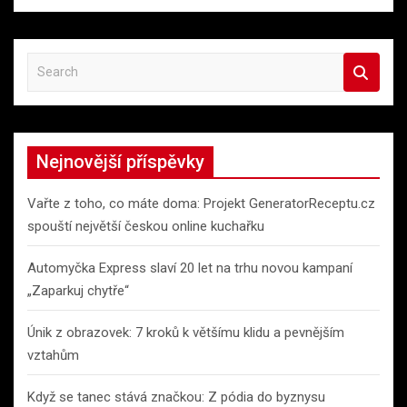
S
e
a
r
c
Nejnovější příspěvky
h
Vařte z toho, co máte doma: Projekt GeneratorReceptu.cz
spouští největší českou online kuchařku
Automyčka Express slaví 20 let na trhu novou kampaní
„Zaparkuj chytře“
Únik z obrazovek: 7 kroků k většímu klidu a pevnějším
vztahům
Když se tanec stává značkou: Z pódia do byznysu