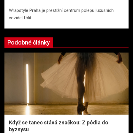
Wrapstyle Praha je prestižní centrum polepu luxusních
vozidel fólií
Podobné články
Když se tanec stává značkou: Z pódia do
byznysu