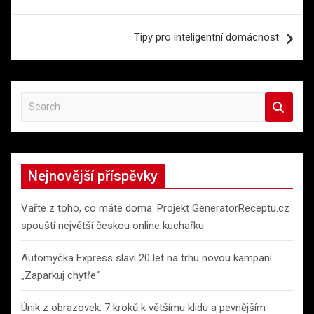
příspěvek
Tipy pro inteligentní domácnost
S
e
a
r
c
Nejnovější příspěvky
h
Vařte z toho, co máte doma: Projekt GeneratorReceptu.cz
spouští největší českou online kuchařku
Automyčka Express slaví 20 let na trhu novou kampaní
„Zaparkuj chytře“
Únik z obrazovek: 7 kroků k většímu klidu a pevnějším