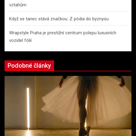
vztahům
Když se tanec stává značkou: Z pódia do byznysu
Wrapstyle Praha je prestižní centrum polepu luxusních
vozidel fólií
Podobné články