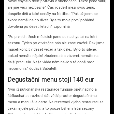
Navíc chybělo dost potravin v obchodech. Takže jsme vařili,
ale jiné věci než běžně.” Čas rozdělil mezi svou ženu,
dospělé děti a také seriály na Netflixu. “Pak už jsem se
skoro neměl na co dívat. Byla to moje první pořádná
dovolená po deseti letech,” vzpomíná.
“Po prvních třech měsících jsme se nachystali na letní
sezonu. Týden po otvíračce nás ale zase zavřeli. Pak jsme
museli končit v deset večer a tak dále… Bylo to šílené,
pokud nemáte nějaké zkušenosti a zázemí, nemáte na
další práci sílu. Naše vláda nám navíc v té době moc
nepomohla,” dodává Sabatelli.
Degustační menu stojí 140 eur
Nyní již putignanská restaurace funguje opět naplno a
šéfkuchař se rozhodl dát větší prostor degustačnímu
menu a menu à la carte. Na rezervaci v jeho restauraci se
čeká nejdéle pět dní, a to pouze během letní sezony.