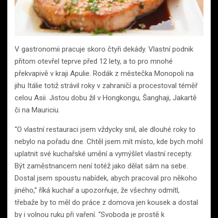
V gastronomii pracuje skoro čtyři dekády. Vlastní podnik
přitom otevřel teprve před 12 lety, a to pro mnohé
překvapivě v kraji Apulie. Rodák z městečka Monopoli na
jihu Itálie totiž strávil roky v zahraničí a procestoval téměř
celou Asii. Jistou dobu žil v Hongkongu, Šanghaji, Jakartě
či na Mauriciu.
“O vlastní restauraci jsem vždycky snil, ale dlouhé roky to
nebylo na pořadu dne. Chtěl jsem mít místo, kde bych mohl
uplatnit své kuchařské umění a vymýšlet vlastní recepty.
Být zaměstnancem není totéž jako dělat sám na sebe.
Dostal jsem spoustu nabídek, abych pracoval pro někoho
jiného,” říká kuchař a upozorňuje, že všechny odmítl,
třebaže by to měl do práce z domova jen kousek a dostal
by i volnou ruku při vaření. “Svoboda je prostě k