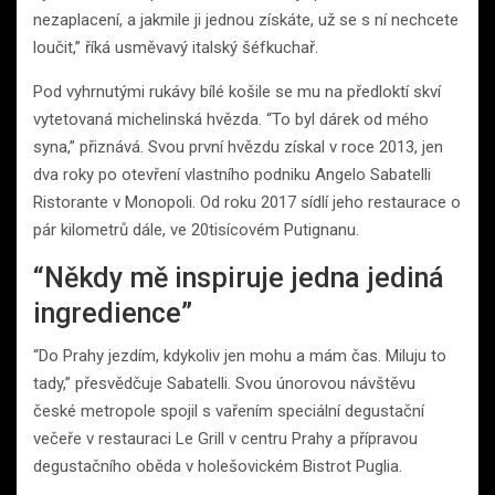
nezaplacení, a jakmile ji jednou získáte, už se s ní nechcete
loučit,” říká usměvavý italský šéfkuchař.
Pod vyhrnutými rukávy bílé košile se mu na předloktí skví
vytetovaná michelinská hvězda. “To byl dárek od mého
syna,” přiznává. Svou první hvězdu získal v roce 2013, jen
dva roky po otevření vlastního podniku Angelo Sabatelli
Ristorante v Monopoli. Od roku 2017 sídlí jeho restaurace o
pár kilometrů dále, ve 20tisícovém Putignanu.
“Někdy mě inspiruje jedna jediná
ingredience”
“Do Prahy jezdím, kdykoliv jen mohu a mám čas. Miluju to
tady,” přesvědčuje Sabatelli. Svou únorovou návštěvu
české metropole spojil s vařením speciální degustační
večeře v restauraci Le Grill v centru Prahy a přípravou
degustačního oběda v holešovickém Bistrot Puglia.