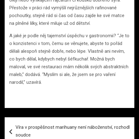
oleji nebo vynikajícím rajčatům či kousku dobrého sýra.
Přestože v práci rád vymýšlí nejrůznějších rafinované
pochoutky, stejně rád si čas od času zajde ke své matce
na plněné lilky, které miluje už od dětství.
A jaké je podle něj tajemství úspěchu v gastronomii? “Je to
o konzistenci v tom, čemu se věnujete, abyste to pořád
dělali alespoň stejně dobře, nebo lépe. Vlastně ani nevím,
co bych dělal, kdybych nebyl šéfkuchař. Možná bych
maloval, ve své restauraci mám několik svých abstraktních
maleb,” dodává. “Myslím si ale, že jsem se pro vaření
narodil,” uzavírá.
Navigace
Víra v prospěšnost marihuany není náboženství, rozhodl
pro
soudce