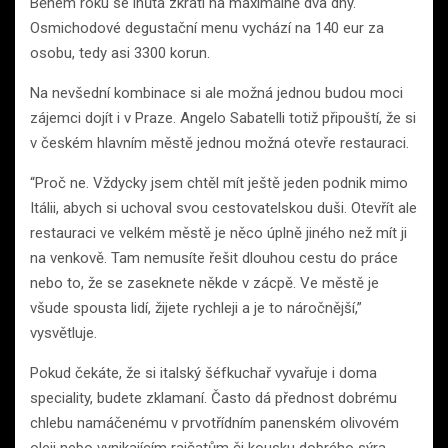
Během roku se lhůta zkrátí na maximálně dva dny.
Osmichodové degustační menu vychází na 140 eur za
osobu, tedy asi 3300 korun.
Na nevšední kombinace si ale možná jednou budou moci
zájemci dojít i v Praze. Angelo Sabatelli totiž připouští, že si
v českém hlavním městě jednou možná otevře restauraci.
“Proč ne. Vždycky jsem chtěl mít ještě jeden podnik mimo
Itálii, abych si uchoval svou cestovatelskou duši. Otevřít ale
restauraci ve velkém městě je něco úplně jiného než mít ji
na venkově. Tam nemusíte řešit dlouhou cestu do práce
nebo to, že se zaseknete někde v zácpě. Ve městě je
všude spousta lidí, žijete rychleji a je to náročnější,”
vysvětluje.
Pokud čekáte, že si italský šéfkuchař vyvařuje i doma
speciality, budete zklamaní. Často dá přednost dobrému
chlebu namáčenému v prvotřídním panenském olivovém