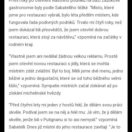
První roky po otevření vlastního podniku na bázi zážitkové
gastronomie byly podle Sabatelliho těžké. “Místo, které
jsme pro restauraci vybrali, bylo léta předtím místem, kde
fungovala řada podivných podniků. Trvalo mi čtyři roky, než
jsem dokázal lidi přesvědčit, že jsem otevřel dobrou
restauraci, která stojí za návštěvu,” vzpomíná na začátky v
rodném kraji.
“Vlastně jsem ani nedělal žádnou velkou reklamu. Prostě
jsem otevřel novou restauraci s jídly, která se mohla
místním zdát zvláštní. Byl to boj. Měli jsme dvě menu, jedno
běžné a jedno degustační, které se od toho běžného velmi
lišilo,” vzpomíná. Sympatie místních začal získávat až po
získání michelinské hvězdy.
“Před čtyřmi lety mi jeden z hostů řekl, že dělám svou práci
skvěle. Podíval jsem se na něj a řekl mu: Já vím, že ji dělám
skvěle, jenže lidi v Putignanu si to asi nemyslí.” vzpomíná
Sabatelli. Dnes již místní do jeho restaurace zavítají. “Je to