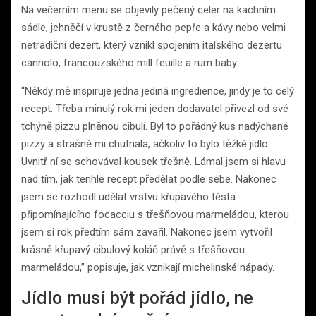
Na večerním menu se objevily pečený celer na kachním
sádle, jehněčí v krustě z černého pepře a kávy nebo velmi
netradiční dezert, který vznikl spojením italského dezertu
cannolo, francouzského mill feuille a rum baby.
“Někdy mě inspiruje jedna jediná ingredience, jindy je to celý
recept. Třeba minulý rok mi jeden dodavatel přivezl od své
tchýně pizzu plněnou cibulí. Byl to pořádný kus nadýchané
pizzy a strašně mi chutnala, ačkoliv to bylo těžké jídlo.
Uvnitř ní se schovával kousek třešně. Lámal jsem si hlavu
nad tím, jak tenhle recept předělat podle sebe. Nakonec
jsem se rozhodl udělat vrstvu křupavého těsta
připomínajícího focacciu s třešňovou marmeládou, kterou
jsem si rok předtím sám zavařil. Nakonec jsem vytvořil
krásně křupavý cibulový koláč právě s třešňovou
marmeládou,” popisuje, jak vznikají michelinské nápady.
Jídlo musí být pořád jídlo, ne