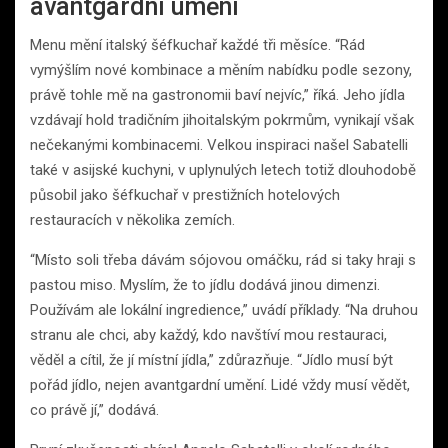
avantgardní umění
Menu mění italský šéfkuchař každé tři měsíce. “Rád
vymýšlím nové kombinace a měním nabídku podle sezony,
právě tohle mě na gastronomii baví nejvíc,” říká. Jeho jídla
vzdávají hold tradičním jihoitalským pokrmům, vynikají však
nečekanými kombinacemi. Velkou inspiraci našel Sabatelli
také v asijské kuchyni, v uplynulých letech totiž dlouhodobě
působil jako šéfkuchař v prestižních hotelových
restauracích v několika zemích.
“Místo soli třeba dávám sójovou omáčku, rád si taky hraji s
pastou miso. Myslím, že to jídlu dodává jinou dimenzi.
Používám ale lokální ingredience,” uvádí příklady. “Na druhou
stranu ale chci, aby každý, kdo navštíví mou restauraci,
věděl a cítil, že jí místní jídla,” zdůrazňuje. “Jídlo musí být
pořád jídlo, nejen avantgardní umění. Lidé vždy musí vědět,
co právě jí,” dodává.