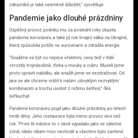
zákazníků je také nesmírně důležité,” vysvětluje.
Pandemie jako dlouhé prázdniny
Úspěšný provoz podniku mu za poslední roky zkazila
pandemie koronaviru a také již rok trvající válka na Ukrajině,
která způsobila potíže se surovinami a zdražila energie.
“Snažíme se být co nejvíce efektivní, ceny teď v Itálii
vzrostly trojnásobně, třeba u mouky a cukru. Museli jsme
proto upravit nabídku, ale snažili jsme se nezdražovat. Od
jara se ale chceme vrátit k našim ,obvyklým nezvyklým´
kombinacím a trochu uvolnit z režimu šetření,” říká
šéfkuchař.
Pandemii koronaviru pojal jako dlouhé prázdniny po letech
tvrdé dřiny. Jeho restaurace byla mimo provoz více než
rok. “První tři měsíce to v okolí vypadalo jako ve válečné
zóně, nikdo nikam moc nechodil a všechno bylo zavřené.