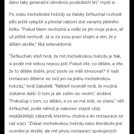
dáno taky generační obměnou posledních let,” myslí si.
Po zisku michelinské hvězdy se italský šéfkuchař rozhodl
jídlo ještě vylepšit a přestal nabízet dvě varianty jídelního
lístku. “Pokud lidem nechutná a nelíbí se jim moje práce, ať
už příště nechodí. Já si za svou prací stojím a vím, že ji
dělám skvěle,” říká sebevědomě.
“Šéfkuchaři, kteří tvrdí, že mít michelinskou hvězdu je tlak,
si podle mě sebou nejsou jistí. Pokud víte, co děláte, a víte,
že to děláte dobře, proč byste se měli stresovat? V naší
restauraci děláme víc než jen na jednu michelinskou
hvězdu,” tvrdí Sabatelli. “Někteří novináři tvrdí, že možná
získáme další. O tom já ale zatím nic nevím,” dodává.
“Pokračuji v tom, co dělám, a co se má stát, se stane,” věří
šéfkuchař, podle něhož je nakonec stejně vždy
nejdůležitější zákazník, kterému chutná a do restaurace se
rád vrací. “Získat michelinskou hvězdu nebo kterékoliv jiné
ocenění je skvělé, ale mít plnou restauraci spokojených