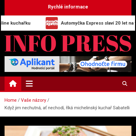
Skip
Rychlé informace
to
content
řku
Automyčka Express slaví 20 let na trhu novou 
INFO-PRESS.CZ
Zpravodajský magazín
Home
Vaše názory
Když jim nechutná, ať nechodí, říká michelinský kuchař Sabatelli