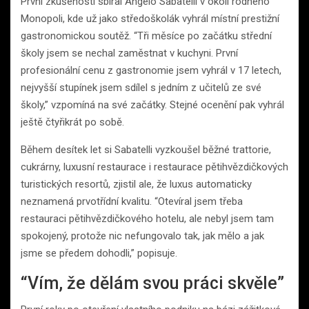
První zkušenosti sbíral Angelo Sabatelli v okolí rodného
Monopoli, kde už jako středoškolák vyhrál místní prestižní
gastronomickou soutěž. “Tři měsíce po začátku střední
školy jsem se nechal zaměstnat v kuchyni. První
profesionální cenu z gastronomie jsem vyhrál v 17 letech,
nejvyšší stupínek jsem sdílel s jedním z učitelů ze své
školy,” vzpomíná na své začátky. Stejné ocenění pak vyhrál
ještě čtyřikrát po sobě.
Během desítek let si Sabatelli vyzkoušel běžné trattorie,
cukrárny, luxusní restaurace i restaurace pětihvězdičkových
turistických resortů, zjistil ale, že luxus automaticky
neznamená prvotřídní kvalitu. “Otevíral jsem třeba
restauraci pětihvězdičkového hotelu, ale nebyl jsem tam
spokojený, protože nic nefungovalo tak, jak mělo a jak
jsme se předem dohodli,” popisuje.
“Vím, že dělám svou práci skvěle”