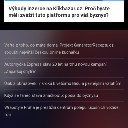
Výhody inzerce na Klikbazar.cz: Proč byste
měli zvážit tuto platformu pro váš byznys?
Vařte z toho, co máte doma: Projekt GeneratorReceptu.cz
spouští největší českou online kuchařku
Automyčka Express slaví 20 let na trhu novou kampaní
„Zaparkuj chytře“
Únik z obrazovek: 7 kroků k většímu klidu a pevnějším vztahům
Když se tanec stává značkou: Z pódia do byznysu
Wrapstyle Praha je prestižní centrum polepu luxusních vozidel
fólií