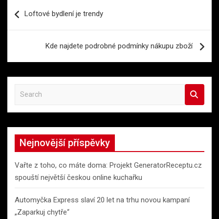
Navigace
Loftové bydlení je trendy
pro
příspěvek
Kde najdete podrobné podmínky nákupu zboží
S
e
a
r
c
Nejnovější příspěvky
h
Vařte z toho, co máte doma: Projekt GeneratorReceptu.cz
spouští největší českou online kuchařku
Automyčka Express slaví 20 let na trhu novou kampaní
„Zaparkuj chytře“