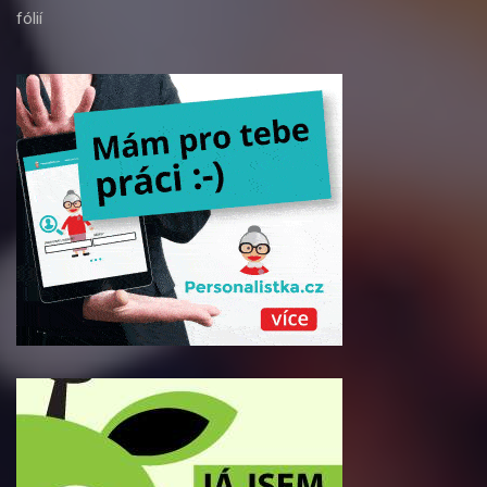
fólií