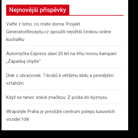
c
Nejnovější příspěvky
h
Vařte z toho, co máte doma: Projekt
GeneratorReceptu.cz spouští největší českou online
kuchařku
Automyčka Express slaví 20 let na trhu novou kampaní
„Zaparkuj chytře“
Únik z obrazovek: 7 kroků k většímu klidu a pevnějším
vztahům
Když se tanec stává značkou: Z pódia do byznysu
Wrapstyle Praha je prestižní centrum polepu luxusních
vozidel fólií