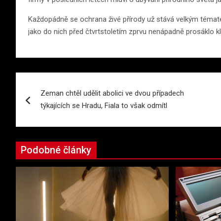
Každopádně se ochrana živé přírody už stává velkým témat
jako do nich před čtvrtstoletím zprvu nenápadně prosáklo k
Navigace
Zeman chtěl udělit abolici ve dvou případech
pro
týkajících se Hradu, Fiala to však odmítl
příspěvek
Podobné články