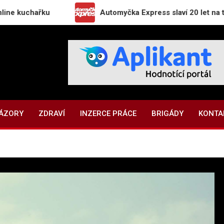
hařku
Automyčka Express slaví 20 let na trhu novo
NÁZORY
ZDRAVÍ
INZERCE PRÁCE
BRIGÁDY
KONTA