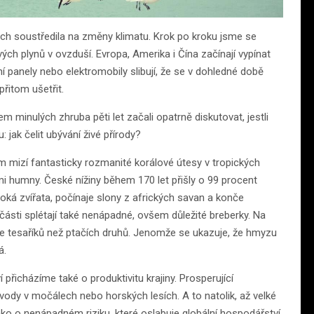
ách soustředila na změny klimatu. Krok po kroku jsme se
ých plynů v ovzduší. Evropa, Amerika i Čína začínají vypínat
ní panely nebo elektromobily slibují, že se v dohledné době
přitom ušetřit.
ěhem minulých zhruba pěti let začali opatrně diskutovat, jestli
ak čelit ubývání živé přírody?
 mizí fantasticky rozmanité korálové útesy v tropických
imi humny. České nížiny během 170 let přišly o 99 procent
oká zvířata, počínaje slony z afrických savan a konče
části splétají také nenápadné, ovšem důležité breberky. Na
ce tesaříků než ptačích druhů. Jenomže se ukazuje, že hmyzu
á.
řicházíme také o produktivitu krajiny. Prosperující
vody v močálech nebo horských lesích. A to natolik, až velké
ako o nenápadném riziku, které oslabuje globální hospodářství.