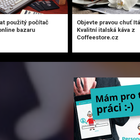
at použitý počítač
Objevte pravou chuť Itá
nline bazaru
Kvalitní italská káva z
Coffeestore.cz