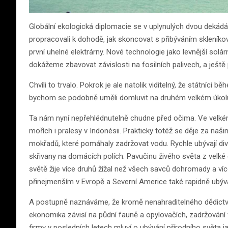
Globální ekologická diplomacie se v uplynulých dvou dekád
propracovali k dohodě, jak skoncovat s přibýváním skleníkov
první uhelné elektrárny. Nové technologie jako levnější solár
dokážeme zbavovat závislosti na fosilních palivech, a ještě 
Chvíli to trvalo. Pokrok je ale natolik viditelný, že státníci b
bychom se podobně uměli domluvit na druhém velkém úkolu: j
Ta nám nyní nepřehlédnutelně chudne před očima. Ve velkém
mořích i pralesy v Indonésii. Prakticky totéž se děje za naš
mokřadů, které pomáhaly zadržovat vodu. Rychle ubývají div
skřivany na domácích polích. Pavučinu živého světa z velké 
světě žije více druhů žížal než všech savců dohromady a ví
přinejmenším v Evropě a Severní Americe také rapidně ubýv
A postupně naznáváme, že kromě nenahraditelného dědictví p
ekonomika závisí na půdní fauně a opylovačích, zadržování 
firmy v posledních letech mluví o ubývání přírodního světa j