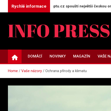
Skip
Rychlé informace
rojekt GeneratorReceptu.cz spouští největší českou online kuc
to
content
INFO-PRESS.CZ
Zpravodajský magazín
DOMÁCÍ
NOVINKY
MAGAZÍN
VAŠE 
Home
Vaše názory
Ochrana přírody a klimatu