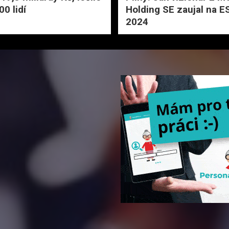
0 lidí
Holding SE zaujal na E
2024