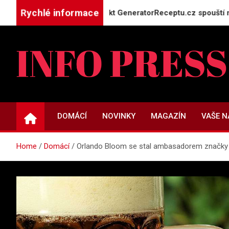
Skip
Rychlé informace
o máte doma: Projekt GeneratorReceptu.cz spouští největší čes
to
content
INFO-PRESS.CZ
Zpravodajský magazín
DOMÁCÍ
NOVINKY
MAGAZÍN
VAŠE 
Home
Domácí
Orlando Bloom se stal ambasadorem značky