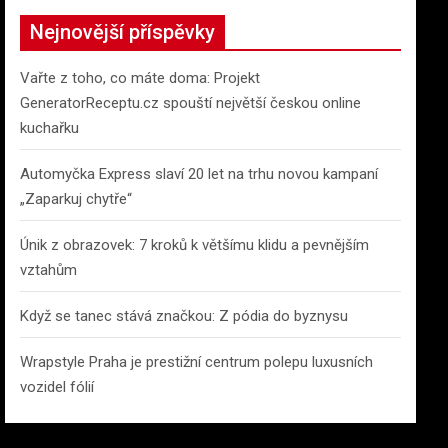
c
Nejnovější příspěvky
h
Vařte z toho, co máte doma: Projekt
GeneratorReceptu.cz spouští největší českou online
kuchařku
Automyčka Express slaví 20 let na trhu novou kampaní
„Zaparkuj chytře“
Únik z obrazovek: 7 kroků k většímu klidu a pevnějším
vztahům
Když se tanec stává značkou: Z pódia do byznysu
Wrapstyle Praha je prestižní centrum polepu luxusních
vozidel fólií