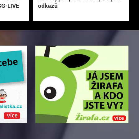
SG-LIVE
odkazů