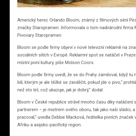
Americký herec Orlando Bloom, známý z filmových sérií Pirá
značky Staropramen. Informovala o tom nadnárodní firma M
Pivovary Staropramen.
Bloom se podle firmy objeví v nové televizní reklamě na z
sociálních sítích v Evropě. Reklamní spot se natáčel v Pra
místní pivní kultury, píše Molson Coors.
Bloom podle firmy uvedl, že se do Prahy zamiloval, když tu n
lidí, kterým je ale těžké se zavděčit, pokud jde o pivo,“ pro
než sto let, což ukazuje, jak je dobrý,“ dodal.
Bloom v České republice strávil mnoho času díky natáčení s
partnerem – je mistrem svého oboru, tak jako naši sládci, a 
pracoval,“ uvedla Debbie Macková, ředitelka pivních značek 
Afriku a asijsko-pacifický region.