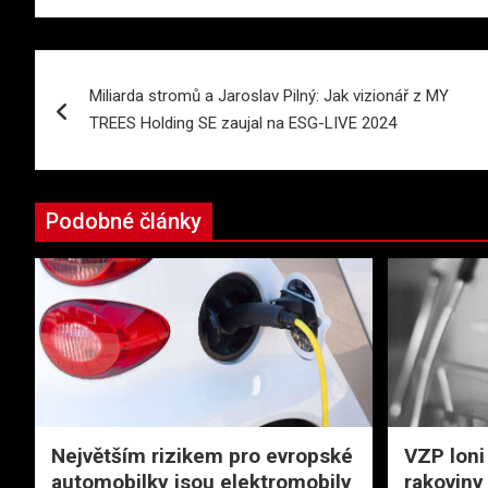
Navigace
Miliarda stromů a Jaroslav Pilný: Jak vizionář z MY
pro
TREES Holding SE zaujal na ESG-LIVE 2024
příspěvek
Podobné články
Největším rizikem pro evropské
VZP loni
automobilky jsou elektromobily
rakoviny 