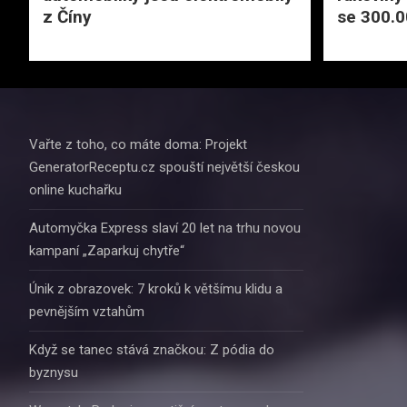
z Číny
se 300.00
Vařte z toho, co máte doma: Projekt
GeneratorReceptu.cz spouští největší českou
online kuchařku
Automyčka Express slaví 20 let na trhu novou
kampaní „Zaparkuj chytře“
Únik z obrazovek: 7 kroků k většímu klidu a
pevnějším vztahům
Když se tanec stává značkou: Z pódia do
byznysu