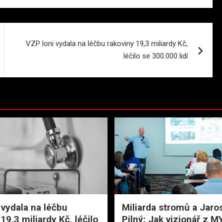
VZP loni vydala na léčbu rakoviny 19,3 miliardy Kč,
léčilo se 300.000 lidí
 vydala na léčbu
Miliarda stromů a Jaro
19,3 miliardy Kč, léčilo
Pilný: Jak vizionář z 