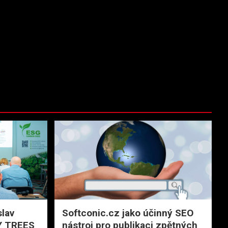
slav
Softconic.cz jako účinný SEO
MY TREES
nástroj pro publikaci zpětných