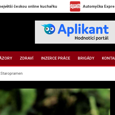
kou online kuchařku
Automyčka Express slaví 20 l
NÁZORY
ZDRAVÍ
INZERCE PRÁCE
BRIGÁDY
KONTA
 Staropramen