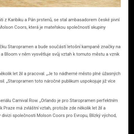
ti z Karibiku a Pán prstenů, se stal ambasadorem české pivní
olson Coors, která je mateřskou společností skupiny
načku Staropramen a bude součástí letošní kampaně značky na
ze a Bloom v něm vysvětluje svůj vztah k tomuto městu a vznik
ěkolik let žil a pracoval. „Je to nádherné město plné úžasných
hlásil. „Staropramen toto náročné publikum uspokojuje již více
eriálu Carnival Row. „Orlando je pro Staropramen perfektním
k Praze má zvláštní vztah, protože zde několik let žil a
v divizi společnosti Molson Coors pro Evropu, Blízký východ,