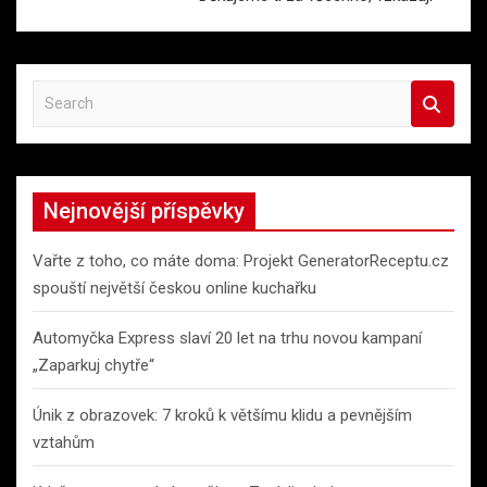
S
e
a
r
c
Nejnovější příspěvky
h
Vařte z toho, co máte doma: Projekt GeneratorReceptu.cz
spouští největší českou online kuchařku
Automyčka Express slaví 20 let na trhu novou kampaní
„Zaparkuj chytře“
Únik z obrazovek: 7 kroků k většímu klidu a pevnějším
vztahům