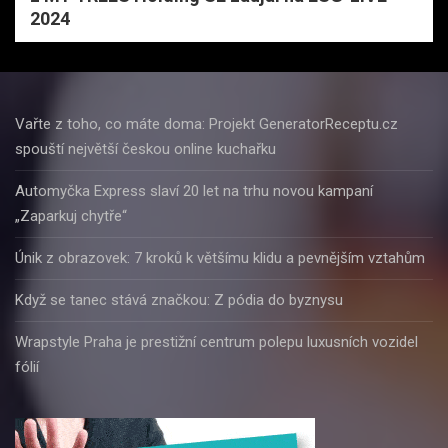
2024
Vařte z toho, co máte doma: Projekt GeneratorReceptu.cz
spouští největší českou online kuchařku
Automyčka Express slaví 20 let na trhu novou kampaní
„Zaparkuj chytře“
Únik z obrazovek: 7 kroků k většímu klidu a pevnějším vztahům
Když se tanec stává značkou: Z pódia do byznysu
Wrapstyle Praha je prestižní centrum polepu luxusních vozidel
fólií