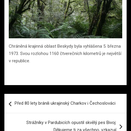
Chráněná krajinná oblast Beskydy byla vyhlášena 5. března
1973. Svou rozlohou 1160 čtverečních kilometrů je největší
v republice.
Navigace
Před 80 lety bránili ukrajinský Charkov i Čechoslováci
pro
příspěvek
Strážníky v Pardubicích opustil skvělý pes Bivoj:
Děkujeme ti za všechno, vzkazují