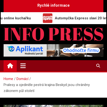
Skip
Rychlé informace
to
content
ne kuchařku
Automyčka Express slaví 20 let na trh
INFO-PRESS.CZ
Zpravodajský magazín
Home
Domácí
Pralesy a ojediněle pestrá krajina Beskyd jsou chráněny
zákonem půl století