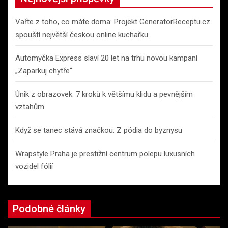
h
Vařte z toho, co máte doma: Projekt GeneratorReceptu.cz
spouští největší českou online kuchařku
Automyčka Express slaví 20 let na trhu novou kampaní
„Zaparkuj chytře“
Únik z obrazovek: 7 kroků k většímu klidu a pevnějším
vztahům
Když se tanec stává značkou: Z pódia do byznysu
Wrapstyle Praha je prestižní centrum polepu luxusních
vozidel fólií
Podobné články