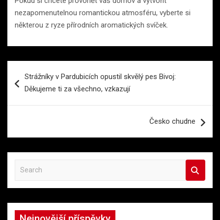
Pokud si chcete provonět váš domov a vytvořit
nezapomenutelnou romantickou atmosféru, vyberte si
některou z ryze přírodních aromatických svíček.
Navigace
Strážníky v Pardubicích opustil skvělý pes Bivoj:
pro
Děkujeme ti za všechno, vzkazují
příspěvek
Česko chudne
S
e
a
r
c
Nejnovější příspěvky