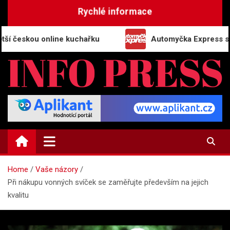
Skip
Rychlé informace
to
content
kou online kuchařku
Automyčka Express slaví 20 le
INFO-PRESS.CZ
Zpravodajský magazín
Home
Vaše názory
Při nákupu vonných svíček se zaměřujte především na jejich
kvalitu