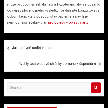
může být doplněn rehabilitací a fyzioterapií, aby se dosáhlo
co nejlepšího možného výsledku. Je důležité konzultovat s
odborníkem, který posoudí stav pacienta a navrhne
nejvhodnější léčebný plán
pro bolesti v oblasti nártu
.
Navigace
Jak správně sedět v práci
pro
příspěvek
Rychlý test webové stránky pomáhá k úspěchům
S
e
a
r