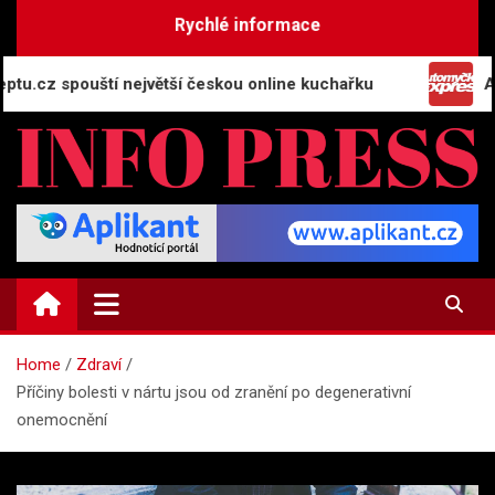
Skip
Rychlé informace
to
content
spouští největší českou online kuchařku
Automyčka
INFO-PRESS.CZ
Zpravodajský magazín
Home
Zdraví
Příčiny bolesti v nártu jsou od zranění po degenerativní
onemocnění