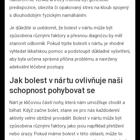
predispozice, obezita či opakovaný stres na kloub spojený
s dlouhodobým fyzickým namáháním.
Je důležité si uvědomit, že bolest v nártu může být
způsobena různými faktory a přesnou diagnózu by měl
stanovit odborník. Pokud trpíte bolestí v nártu, je vhodné
vyhledat lékařskou pomoc a podstoupit důkladné vyšetření,
aby byla určena správná příčina problému a navrženy
adekvátní léčebné postupy.
Jak bolest v nártu ovlivňuje naši
schopnost pohybovat se
Nárt je klíčovou částí nohy, která nám umožňuje chodit a
běhat. Když začne bolet, stane se pro nás každodenní
aktivity velmi obtížné provádět. Bolest v nártu může být
způsobena různými faktory, jako jsou například přetížení
nebo úrazy. Pokud máme bolest v této oblasti, může to