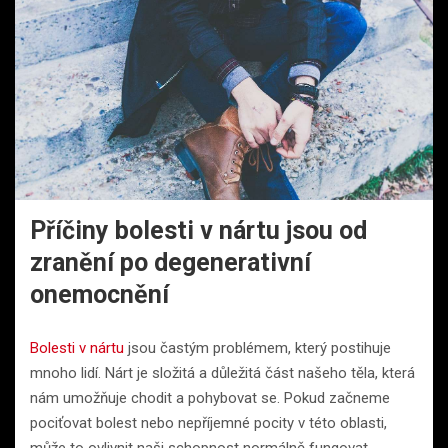
Příčiny bolesti v nártu jsou od
zranění po degenerativní
onemocnění
Bolesti v nártu
jsou častým problémem, který postihuje
mnoho lidí. Nárt je složitá a důležitá část našeho těla, která
nám umožňuje chodit a pohybovat se. Pokud začneme
pociťovat bolest nebo nepříjemné pocity v této oblasti,
může to ovlivnit naši schopnost normálně fungovat.