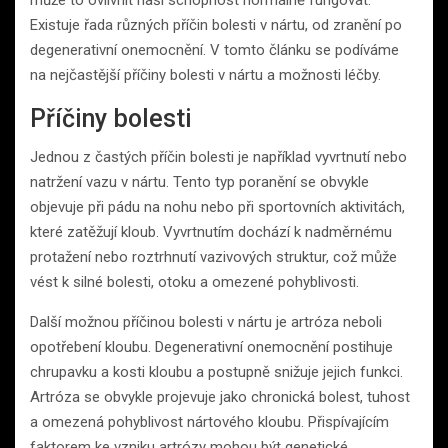
Existuje řada různých příčin bolesti v nártu, od zranění po
degenerativní onemocnění. V tomto článku se podíváme
na nejčastější příčiny bolesti v nártu a možnosti léčby.
Příčiny bolesti
Jednou z častých příčin bolesti je například vyvrtnutí nebo
natržení vazu v nártu. Tento typ poranění se obvykle
objevuje při pádu na nohu nebo při sportovních aktivitách,
které zatěžují kloub. Vyvrtnutím dochází k nadměrnému
protažení nebo roztrhnutí vazivových struktur, což může
vést k silné bolesti, otoku a omezené pohyblivosti.
Další možnou příčinou bolesti v nártu je artróza neboli
opotřebení kloubu. Degenerativní onemocnění postihuje
chrupavku a kosti kloubu a postupně snižuje jejich funkci.
Artróza se obvykle projevuje jako chronická bolest, tuhost
a omezená pohyblivost nártového kloubu. Přispívajícím
faktorem ke vzniku artrózy mohou být genetické