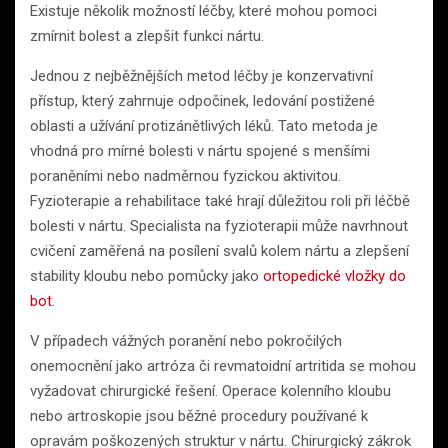
Existuje několik možností léčby, které mohou pomoci
zmírnit bolest a zlepšit funkci nártu.
Jednou z nejběžnějších metod léčby je konzervativní
přístup, který zahrnuje odpočinek, ledování postižené
oblasti a užívání protizánětlivých léků. Tato metoda je
vhodná pro mírné bolesti v nártu spojené s menšími
poraněními nebo nadměrnou fyzickou aktivitou.
Fyzioterapie a rehabilitace také hrají důležitou roli při léčbě
bolesti v nártu. Specialista na fyzioterapii může navrhnout
cvičení zaměřená na posílení svalů kolem nártu a zlepšení
stability kloubu nebo pomůcky jako
ortopedické vložky do
bot
.
V případech vážných poranění nebo pokročilých
onemocnění jako artróza či revmatoidní artritida se mohou
vyžadovat chirurgické řešení. Operace kolenního kloubu
nebo artroskopie jsou běžné procedury používané k
opravám poškozených struktur v nártu. Chirurgický zákrok