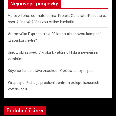
c
Nejnovější příspěvky
h
Vařte z toho, co máte doma: Projekt GeneratorReceptu.cz
spouští největší českou online kuchařku
Automyčka Express slaví 20 let na trhu novou kampaní
„Zaparkuj chytře“
Únik z obrazovek: 7 kroků k většímu klidu a pevnějším
vztahům
Když se tanec stává značkou: Z pódia do byznysu
Wrapstyle Praha je prestižní centrum polepu luxusních
vozidel fólií
Podobné články