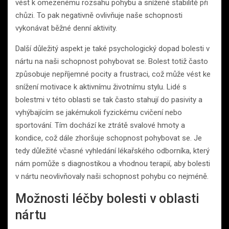
vést k omezenému rozsahu pohybu a snížené stabilitě při
chůzi. To pak negativně ovlivňuje naše schopnosti
vykonávat běžné denní aktivity.
Další důležitý aspekt je také psychologický dopad bolesti v
nártu na naši schopnost pohybovat se. Bolest totiž často
způsobuje nepříjemné pocity a frustraci, což může vést ke
snížení motivace k aktivnímu životnímu stylu. Lidé s
bolestmi v této oblasti se tak často stahují do pasivity a
vyhýbajícím se jakémukoli fyzickému cvičení nebo
sportování. Tím dochází ke ztrátě svalové hmoty a
kondice, což dále zhoršuje schopnost pohybovat se. Je
tedy důležité včasné vyhledání lékařského odborníka, který
nám pomůže s diagnostikou a vhodnou terapií, aby bolesti
v nártu neovlivňovaly naši schopnost pohybu co nejméně.
Možnosti léčby bolesti v oblasti
nártu