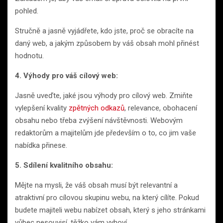
pohled.
Stručně a jasně vyjádřete, kdo jste, proč se obracíte na
daný web, a jakým způsobem by váš obsah mohl přinést
hodnotu.
4. Výhody pro váš cílový web:
Jasně uveďte, jaké jsou výhody pro cílový web. Zmiňte
vylepšení kvality
zpětných odkazů
, relevance, obohacení
obsahu nebo třeba zvýšení návštěvnosti. Webovým
redaktorům a majitelům jde především o to, co jim vaše
nabídka přinese.
5. Sdílení kvalitního obsahu:
Mějte na mysli, že váš obsah musí být relevantní a
atraktivní pro cílovou skupinu webu, na který cílíte. Pokud
budete majiteli webu nabízet obsah, který s jeho stránkami
vůbec nesouvisí, těžko vám vyhoví.