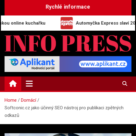
Skip
Rychlé informace
to
content
nline kuchařku
Automyčka Express slaví 20 let na 
INFO-PRESS.CZ
Zpravodajský magazín
Home
Domácí
Softconic.cz jako účinný SEO nástroj pro publikaci zpětných
odkazů