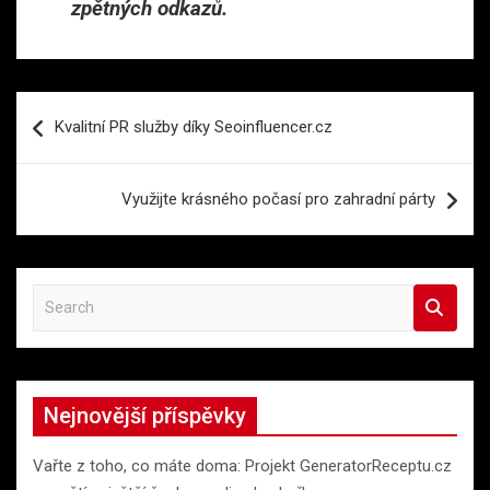
zpětných odkazů.
Navigace
Kvalitní PR služby díky Seoinfluencer.cz
pro
příspěvek
Využijte krásného počasí pro zahradní párty
S
e
a
r
c
Nejnovější příspěvky
h
Vařte z toho, co máte doma: Projekt GeneratorReceptu.cz