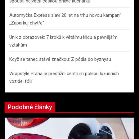
spouští největší českou online kuchařku
Automyčka Express slaví 20 let na trhu novou kampaní
„Zaparkuj chytře“
Únik z obrazovek: 7 kroků k většímu klidu a pevnějším
vztahům
Když se tanec stává značkou: Z pódia do byznysu
Wrapstyle Praha je prestižní centrum polepu luxusních
vozidel fólií
Podobné články