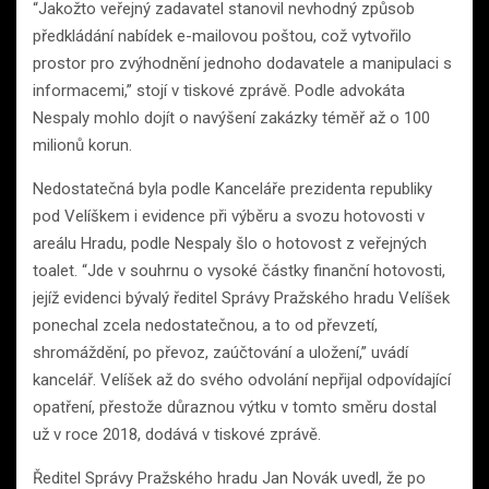
“Jakožto veřejný zadavatel stanovil nevhodný způsob
předkládání nabídek e-mailovou poštou, což vytvořilo
prostor pro zvýhodnění jednoho dodavatele a manipulaci s
informacemi,” stojí v tiskové zprávě. Podle advokáta
Nespaly mohlo dojít o navýšení zakázky téměř až o 100
milionů korun.
Nedostatečná byla podle Kanceláře prezidenta republiky
pod Velíškem i evidence při výběru a svozu hotovosti v
areálu Hradu, podle Nespaly šlo o hotovost z veřejných
toalet. “Jde v souhrnu o vysoké částky finanční hotovosti,
jejíž evidenci bývalý ředitel Správy Pražského hradu Velíšek
ponechal zcela nedostatečnou, a to od převzetí,
shromáždění, po převoz, zaúčtování a uložení,” uvádí
kancelář. Velíšek až do svého odvolání nepřijal odpovídající
opatření, přestože důraznou výtku v tomto směru dostal
už v roce 2018, dodává v tiskové zprávě.
Ředitel Správy Pražského hradu Jan Novák uvedl, že po