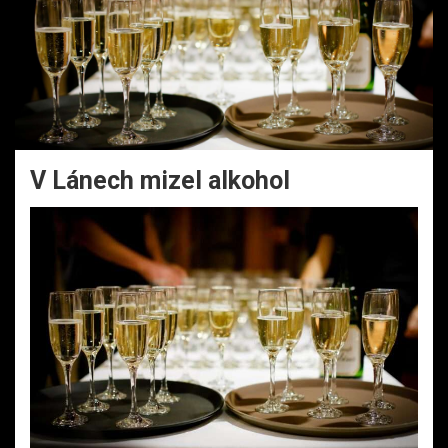
V Lánech mizel alkohol