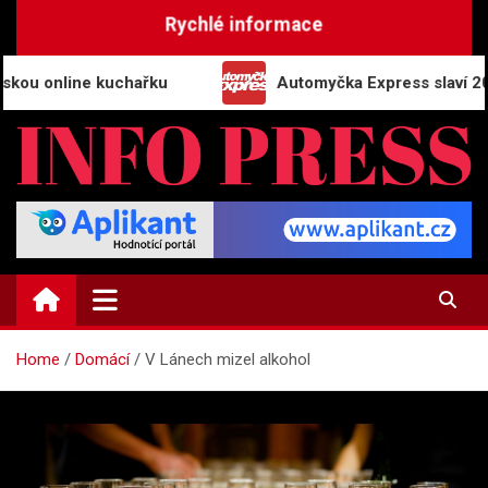
Skip
Rychlé informace
to
content
online kuchařku
Automyčka Express slaví 20 let n
INFO-PRESS.CZ
Zpravodajský magazín
Home
Domácí
V Lánech mizel alkohol