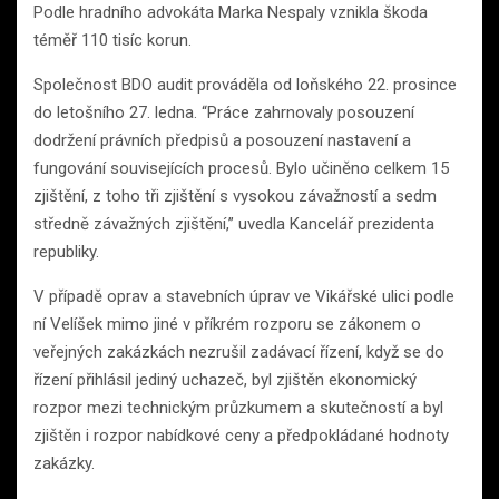
Podle hradního advokáta Marka Nespaly vznikla škoda
téměř 110 tisíc korun.
Společnost BDO audit prováděla od loňského 22. prosince
do letošního 27. ledna. “Práce zahrnovaly posouzení
dodržení právních předpisů a posouzení nastavení a
fungování souvisejících procesů. Bylo učiněno celkem 15
zjištění, z toho tři zjištění s vysokou závažností a sedm
středně závažných zjištění,” uvedla Kancelář prezidenta
republiky.
V případě oprav a stavebních úprav ve Vikářské ulici podle
ní Velíšek mimo jiné v příkrém rozporu se zákonem o
veřejných zakázkách nezrušil zadávací řízení, když se do
řízení přihlásil jediný uchazeč, byl zjištěn ekonomický
rozpor mezi technickým průzkumem a skutečností a byl
zjištěn i rozpor nabídkové ceny a předpokládané hodnoty
zakázky.