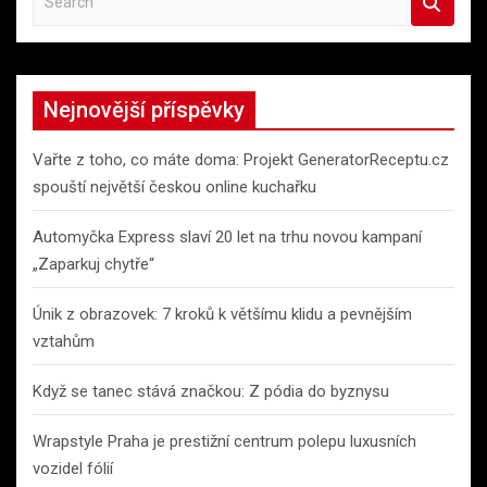
e
a
r
c
Nejnovější příspěvky
h
Vařte z toho, co máte doma: Projekt GeneratorReceptu.cz
spouští největší českou online kuchařku
Automyčka Express slaví 20 let na trhu novou kampaní
„Zaparkuj chytře“
Únik z obrazovek: 7 kroků k většímu klidu a pevnějším
vztahům
Když se tanec stává značkou: Z pódia do byznysu
Wrapstyle Praha je prestižní centrum polepu luxusních
vozidel fólií