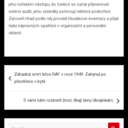
jeho loňském nástupu do funkce se začal připravovat
externí audit, jeho výsledky potvrzují některá podezření.
Zároveň Hrad podle něj provádí hloubkové inventury a přijal
řadu nápravných opatření v organizační a personální
oblasti.
Navigace
Záhadná smrt letce RAF v roce 1949. Zahynul po
pro
přestřelce v bytě
příspěvek
S vámi nám rozkvetl život, říkají ženy Ukrajinkám.
S