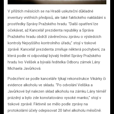
V příštích měsících se na Hradě uskuteční důkladné
inventury vnitřních předpisů, ale také faktického nakládání s
prostředky Správy Pražského hradu. “Další opatření lze
očekávat, až Kancelář prezidenta republiky a Správa
Pražského hradu obdrží závěrečnou zprávu o výsledcích
kontroly Nejvyššího kontrolního úřadu,” stojí v tiskové
zprávě. Kancelář prezidenta zmiňuje některá pochybení, za
která podle ní odpovídají bývalý ředitel Správy Pražského
hradu Ivo Velíšek a bývalá ředitelka Odboru zámek Lány
Michaela Javůrková.
Podezření se podle kanceláře týkají rekonstrukce Vikárky či
evidence alkoholu ve skladu. “Po odvolání Velíška a
Javůrkové byl nalezen sklad alkoholu na zámku Lány téměř
prázdný a bylo zde konstatováno vysoké manko,” stojí v
tiskové zprávě. Fiktivně se mělo podle zprávy na
protokolární účely odepisovat 20 lahví alkoholu měsíčně.