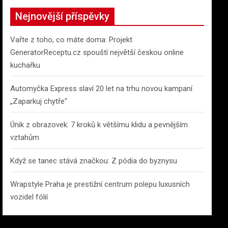
c
Nejnovější příspěvky
h
Vařte z toho, co máte doma: Projekt
GeneratorReceptu.cz spouští největší českou online
kuchařku
Automyčka Express slaví 20 let na trhu novou kampaní
„Zaparkuj chytře“
Únik z obrazovek: 7 kroků k většímu klidu a pevnějším
vztahům
Když se tanec stává značkou: Z pódia do byznysu
Wrapstyle Praha je prestižní centrum polepu luxusních
vozidel fólií