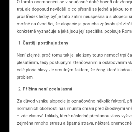
O tomto onemocnění se v současné době hovoří otevřeněji n
trpí, ale doposud nevěděli, o co přesně se jedná a jakou to m
prostředek léčby, byť je tato zatím neúspěšná a s alopecií
možné na úvod říci, že alopecie je porucha způsobující ztrát
konkrétně vyznačuje a jaká jsou její specifika, popisuje 
Častěji postihuje ženy
Není zřejmé, proč tomu tak je, ale ženy touto nemocí trpí ča
plešatěním, tedy postupným ztenčováním a oslabováním vlasů
celé ploše hlavy. Je smutným faktem, že ženy, které kladou 
problém.
Příčina není zcela jasná
Za důvod vzniku alopecie je označováno několik faktorů, př
normálních okolností nás imunita chrání před škodlivými vně
– zde vlasové folikuly, které následně přestanou vlasy vyživ
zejména mnoho stresu a špatná strava, některá onemocněn