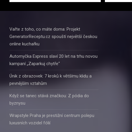
Vařte z toho, co máte doma: Projekt
GeneratorReceptu.cz spouští největší českou
online kuchařku
Automyčka Express slaví 20 let na trhu novou
kampaní „Zaparkuj chytře“
Únik z obrazovek: 7 kroků k většímu klidu a
pevnějším vztahům
Když se tanec stává značkou: Z pódia do
byznysu
Wrapstyle Praha je prestižní centrum polepu
luxusních vozidel fólií