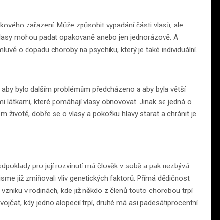
vého zařazení. Může způsobit vypadání části vlasů, ale
 Vlasy mohou padat opakovaně anebo jen jednorázově. A
luvě o dopadu choroby na psychiku, který je také individuální.
ak, aby bylo dalším problémům předcházeno a aby byla větší
i látkami, které pomáhají vlasy obnovovat. Jinak se jedná o
m životě, dobře se o vlasy a pokožku hlavy starat a chránit je
edpoklady pro její rozvinutí má člověk v sobě a pak nezbývá
ýše jsme již zmiňovali vliv genetických faktorů. Přímá dědičnost
vzniku v rodinách, kde již někdo z členů touto chorobou trpí
vojčat, kdy jedno alopecií trpí, druhé má asi padesátiprocentní