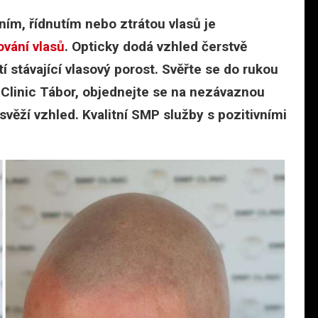
ím, řídnutím nebo ztrátou vlasů je
ování vlasů
. Opticky dodá vzhled čerstvě
 stávající vlasový porost. Svěřte se do rukou
Clinic Tábor, objednejte se na nezávaznou
svěží vzhled. Kvalitní SMP služby s pozitivními