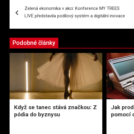
Navigace
Zelená ekonomika v akci: Konference MY TREES
pro
LIVE představila podílový systém a digitální inovace
příspěvek
Podobné články
Když se tanec stává značkou: Z
Jak prod
pódia do byznysu
pomocí o