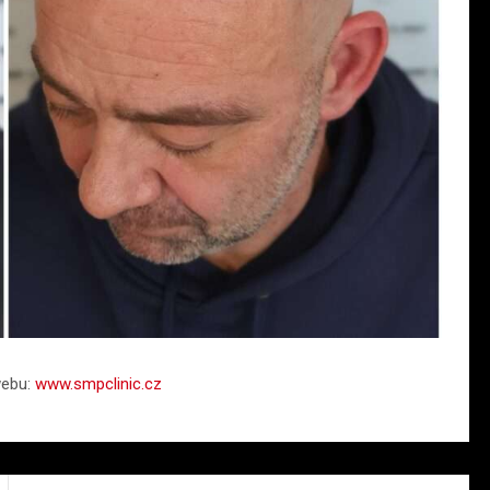
webu:
www.smpclinic.cz