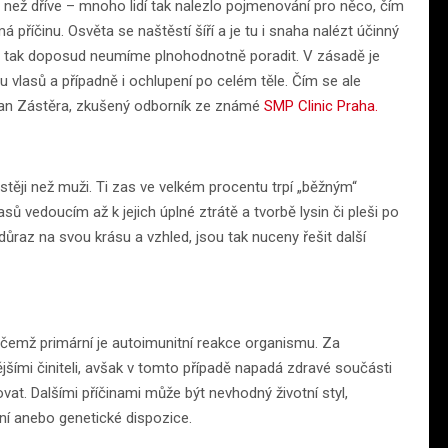
ež dříve – mnoho lidí tak nalezlo pojmenování pro něco, čím
á příčinu. Osvěta se naštěstí šíří a je tu i snaha nalézt účinný
 si tak doposud neumíme plnohodnotně poradit. V zásadě je
u vlasů a případně i ochlupení po celém těle. Čím se ale
Roman Zástěra, zkušený odborník ze známé
SMP Clinic Praha.
stěji než muži. Ti zas ve velkém procentu trpí „běžným“
 vedoucím až k jejich úplné ztrátě a tvorbě lysin či pleši po
důraz na svou krásu a vzhled, jsou tak nuceny řešit další
ičemž primární je autoimunitní reakce organismu. Za
jšími činiteli, avšak v tomto případě napadá zdravé součásti
ovat. Dalšími příčinami může být nevhodný životní styl,
í anebo genetické dispozice.