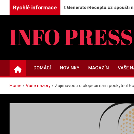
Skip
Rychlé informace
o máte doma: Projekt GeneratorReceptu.cz spouští největší čes
to
content
INFO-PRESS.CZ
Zpravodajský magazín
DOMÁCÍ
NOVINKY
MAGAZÍN
VAŠE 
Home
Vaše názory
Zajímavosti o alopecii nám poskytnul Ro