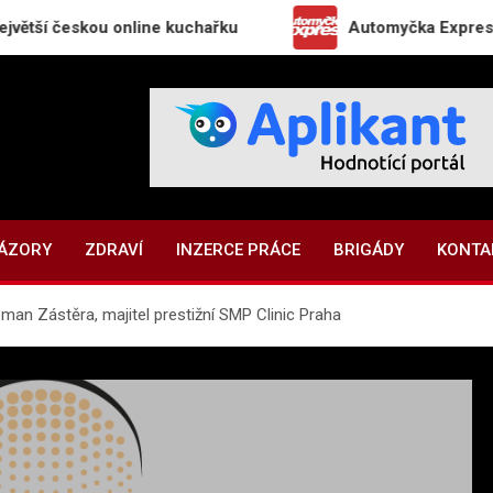
kou online kuchařku
Automyčka Express slaví 20 l
NÁZORY
ZDRAVÍ
INZERCE PRÁCE
BRIGÁDY
KONTA
man Zástěra, majitel prestižní SMP Clinic Praha