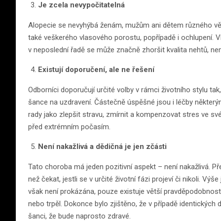
Je zcela nevypočitatelná
Alopecie se nevyhýbá ženám, mužům ani dětem různého věko
také veškerého vlasového porostu, popřípadě i ochlupení.
v neposlední řadě se může značně zhoršit kvalita nehtů, nem
Existují doporučení, ale ne řešení
Odborníci doporučují určité volby v rámci životního stylu t
šance na uzdravení. Částečně úspěšné jsou i léčby některým
rady jako zlepšit stravu, zmírnit a kompenzovat stres ve své
před extrémním počasím.
Není nakažlivá a dědičná je jen zčásti
Tato choroba má jeden pozitivní aspekt – není nakažlivá. Př
než čekat, jestli se v určité životní fázi projeví či nikoli. V
však není prokázána, pouze existuje větší pravděpodobnost 
nebo trpěl. Dokonce bylo zjištěno, že v případě identických d
šanci, že bude naprosto zdravé.