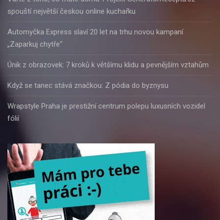
spouští největší českou online kuchařku
Automyčka Express slaví 20 let na trhu novou kampaní
„Zaparkuj chytře“
Únik z obrazovek: 7 kroků k většímu klidu a pevnějším vztahům
Když se tanec stává značkou: Z pódia do byznysu
Wrapstyle Praha je prestižní centrum polepu luxusních vozidel
fólií