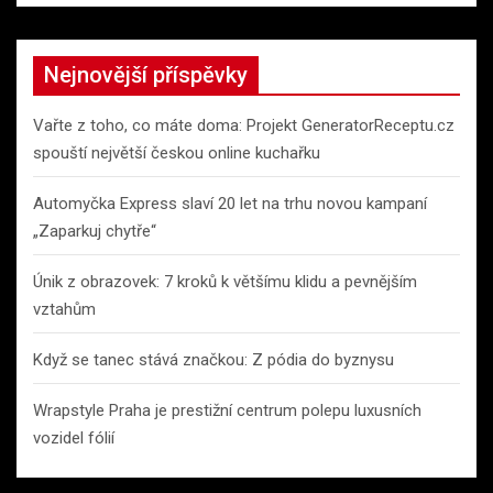
a
r
c
Nejnovější příspěvky
h
Vařte z toho, co máte doma: Projekt GeneratorReceptu.cz
spouští největší českou online kuchařku
Automyčka Express slaví 20 let na trhu novou kampaní
„Zaparkuj chytře“
Únik z obrazovek: 7 kroků k většímu klidu a pevnějším
vztahům
Když se tanec stává značkou: Z pódia do byznysu
Wrapstyle Praha je prestižní centrum polepu luxusních
vozidel fólií