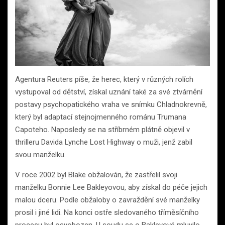
Agentura Reuters píše, že herec, který v různých rolích
vystupoval od dětství, získal uznání také za své ztvárnění
postavy psychopatického vraha ve snímku Chladnokrevně,
který byl adaptací stejnojmenného románu Trumana
Capoteho. Naposledy se na stříbrném plátně objevil v
thrilleru Davida Lynche Lost Highway o muži, jenž zabil
svou manželku.
V roce 2002 byl Blake obžalován, že zastřelil svoji
manželku Bonnie Lee Bakleyovou, aby získal do péče jejich
malou dceru. Podle obžaloby o zavraždění své manželky
prosil i jiné lidi. Na konci ostře sledovaného tříměsíčního