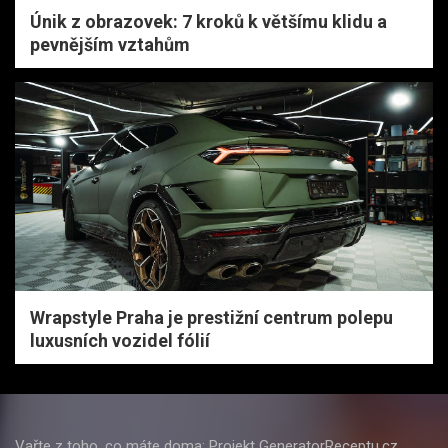
Únik z obrazovek: 7 kroků k většímu klidu a
pevnějším vztahům
Wrapstyle Praha je prestižní centrum polepu
luxusních vozidel fólií
Vařte z toho, co máte doma: Projekt GeneratorReceptu.cz