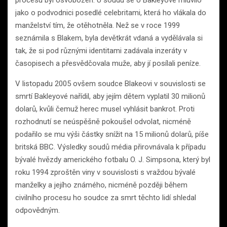
procesu byl osvobozen. U soudu se o Bakleyové mluvilo
jako o podvodnici posedlé celebritami, která ho vlákala do
manželství tím, že otěhotněla. Než se v roce 1999
seznámila s Blakem, byla devětkrát vdaná a vydělávala si
tak, že si pod různými identitami zadávala inzeráty v
časopisech a přesvědčovala muže, aby jí posílali peníze.
V listopadu 2005 ovšem soudce Blakeovi v souvislosti se
smrtí Bakleyové nařídil, aby jejím dětem vyplatil 30 milionů
dolarů, kvůli čemuž herec musel vyhlásit bankrot. Proti
rozhodnutí se neúspěšně pokoušel odvolat, nicméně
podařilo se mu výši částky snížit na 15 milionů dolarů, píše
britská BBC. Výsledky soudů média přirovnávala k případu
bývalé hvězdy amerického fotbalu O. J. Simpsona, který byl
roku 1994 zproštěn viny v souvislosti s vraždou bývalé
manželky a jejího známého, nicméně později během
civilního procesu ho soudce za smrt těchto lidí shledal
odpovědným.