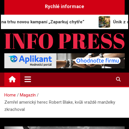
Skip
Rychlé informace
to
content
u novou kampaní „Zaparkuj chytře“
Únik z obrazov
INFO-PRESS.CZ
Zpravodajský magazín
Home
Magazín
Zemřel americký herec Robert Blake, kvůli vraždě manželky
zkrachoval