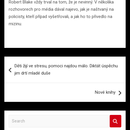
Robert Blake vždy trval na tom, že je nevinný. V několika
rozhovorech pro média dával najevo, jak je naštvaný na
policisty, kteří případ vyšetřovali, a jak ho to přivedlo na
mizinu.
Navigace
Děti žijí ve stresu, pomoci najdou málo. Diktát úspěchu
pro
jim drtí mladé duše
příspěvek
Nové knihy
S
e