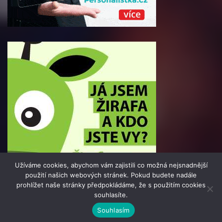
Užíváme cookies, abychom vám zajistili co možná nejsnadnější
použití našich webových stránek. Pokud budete nadále
prohlížet naše stránky předpokládáme, že s použitím cookies
souhlasíte.
© 2016 - 2025 Info-Press.cz | člen skupiny 123jobs Media |
Souhlasím
Všechna práva vyhrazena | Theme by
MantraBrain