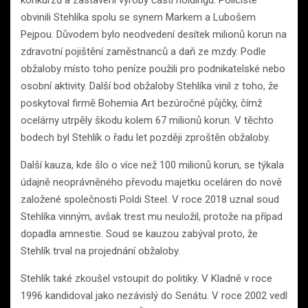
konkurzů a zastavení výroby části holdingu. Policisté
obvinili Stehlíka spolu se synem Markem a Lubošem
Pejpou. Důvodem bylo neodvedení desítek milionů korun na
zdravotní pojištění zaměstnanců a daň ze mzdy. Podle
obžaloby místo toho peníze použili pro podnikatelské nebo
osobní aktivity. Další bod obžaloby Stehlíka vinil z toho, že
poskytoval firmě Bohemia Art bezúročné půjčky, čímž
ocelárny utrpěly škodu kolem 67 milionů korun. V těchto
bodech byl Stehlík o řadu let později zproštěn obžaloby.
Další kauza, kde šlo o více než 100 milionů korun, se týkala
údajně neoprávněného převodu majetku oceláren do nově
založené společnosti Poldi Steel. V roce 2018 uznal soud
Stehlíka vinným, avšak trest mu neuložil, protože na případ
dopadla amnestie. Soud se kauzou zabýval proto, že
Stehlík trval na projednání obžaloby.
Stehlík také zkoušel vstoupit do politiky. V Kladně v roce
1996 kandidoval jako nezávislý do Senátu. V roce 2002 vedl