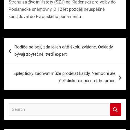
Stranu za životní jistoty (SŽJ) na Kladensku pro volby do
Poslanecké sněmovny. O 12 let později neúspěšně
kandidoval do Evropského parlamentu.
Navigace
Rodiče se bojí, zda jejich dítě školu zvládne. Odklady
pro
bývají zbytečné, tvrdí experti
příspěvek
Epileptický záchvat může prodělat každý. Nemocní ale
čelí diskriminaci na trhu práce
S
e
a
r