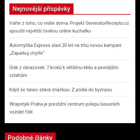
c
Nejnovější příspěvky
h
Vařte z toho, co máte doma: Projekt GeneratorReceptu.cz
spouští největší českou online kuchařku
Automyčka Express slaví 20 let na trhu novou kampaní
„Zaparkuj chytře“
Únik z obrazovek: 7 kroků k většímu klidu a pevnějším
vztahům
Když se tanec stává značkou: Z pódia do byznysu
Wrapstyle Praha je prestižní centrum polepu luxusních
vozidel fólií
Podobné články