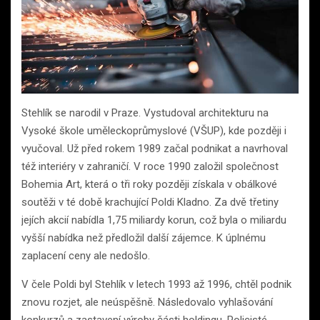
Stehlík se narodil v Praze. Vystudoval architekturu na
Vysoké škole uměleckoprůmyslové (VŠUP), kde později i
vyučoval. Už před rokem 1989 začal podnikat a navrhoval
též interiéry v zahraničí. V roce 1990 založil společnost
Bohemia Art, která o tři roky později získala v obálkové
soutěži v té době krachující Poldi Kladno. Za dvě třetiny
jejích akcií nabídla 1,75 miliardy korun, což byla o miliardu
vyšší nabídka než předložil další zájemce. K úplnému
zaplacení ceny ale nedošlo.
V čele Poldi byl Stehlík v letech 1993 až 1996, chtěl podnik
znovu rozjet, ale neúspěšně. Následovalo vyhlašování