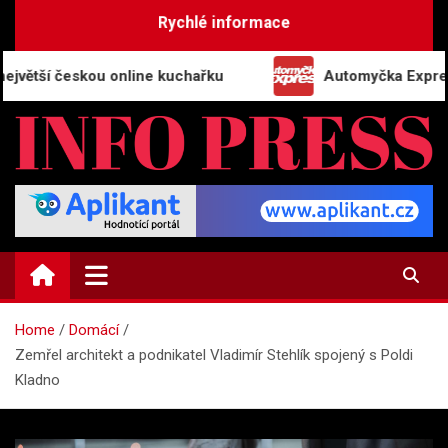
Skip
Rychlé informace
to
content
 českou online kuchařku
Automyčka Express slaví 
INFO-PRESS.CZ
Zpravodajský magazín
Home
Domácí
Zemřel architekt a podnikatel Vladimír Stehlík spojený s Poldi
Kladno