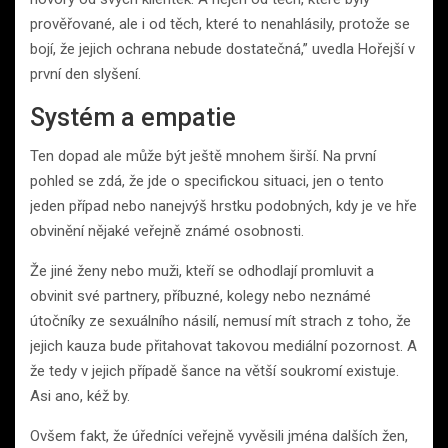
prověřované, ale i od těch, které to nenahlásily, protože se
bojí, že jejich ochrana nebude dostatečná,” uvedla Hořejší v
první den slyšení.
Systém a empatie
Ten dopad ale může být ještě mnohem širší. Na první
pohled se zdá, že jde o specifickou situaci, jen o tento
jeden případ nebo nanejvýš hrstku podobných, kdy je ve hře
obvinění nějaké veřejně známé osobnosti.
Že jiné ženy nebo muži, kteří se odhodlají promluvit a
obvinit své partnery, příbuzné, kolegy nebo neznámé
útočníky ze sexuálního násilí, nemusí mít strach z toho, že
jejich kauza bude přitahovat takovou mediální pozornost. A
že tedy v jejich případě šance na větší soukromí existuje.
Asi ano, kéž by.
Ovšem fakt, že úředníci veřejně vyvěsili jména dalších žen,