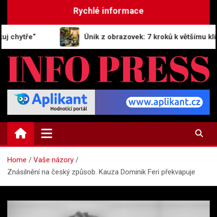
Skip
Rychlé informace
to
content
ře“
Únik z obrazovek: 7 kroků k většímu klidu a pe
INFO-PRESS.CZ
Zpravodajský magazín
Home
Vaše názory
Znásilnění na český způsob. Kauza Dominik Feri překvapuje