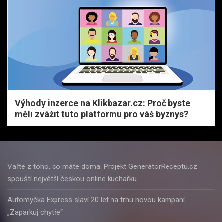
Výhody inzerce na Klikbazar.cz: Proč byste
měli zvážit tuto platformu pro váš byznys?
Vařte z toho, co máte doma: Projekt GeneratorReceptu.cz
spouští největší českou online kuchařku
Automyčka Express slaví 20 let na trhu novou kampaní
„Zaparkuj chytře“