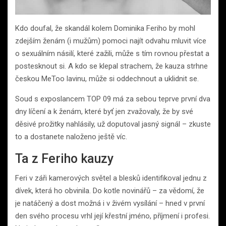
Kdo doufal, že skandál kolem Dominika Feriho by mohl
zdejším ženám (i mužům) pomoci najít odvahu mluvit více
o sexuálním násilí, které zažili, může s tím rovnou přestat a
postesknout si. A kdo se klepal strachem, že kauza strhne
českou MeToo lavinu, může si oddechnout a uklidnit se.
Soud s exposlancem TOP 09 má za sebou teprve první dva
dny líčení a k ženám, které byť jen zvažovaly, že by své
děsivé prožitky nahlásily, už doputoval jasný signál – zkuste
to a dostanete naloženo ještě víc.
Ta z Feriho kauzy
Feri v záři kamerových světel a blesků identifikoval jednu z
dívek, která ho obvinila. Do kotle novinářů – za vědomí, že
je natáčený a dost možná i v živém vysílání – hned v první
den svého procesu vrhl její křestní jméno, příjmení i profesi.