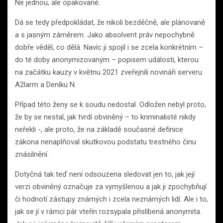
Ne jednou, ale opakovaně.
Dá se tedy předpokládat, že nikoli bezděčně, ale plánovaně
a s jasným záměrem. Jako absolvent práv nepochybně
dobře věděl, co dělá. Navíc ji spojil i se zcela konkrétním –
do té doby anonymizovaným – popisem události, kterou
na začátku kauzy v květnu 2021 zveřejnili novináři serveru
A2larm a Deníku N.
Případ této ženy se k soudu nedostal. Odložen nebyl proto,
že by se nestal, jak tvrdí obviněný – to kriminalisté nikdy
neřekli -, ale proto, že na základě současné definice
zákona nenaplňoval skutkovou podstatu trestného činu
znásilnění.
Dotyčná tak teď není odsouzena sledovat jen to, jak její
verzi obviněný označuje za vymyšlenou a jak ji zpochybňují
či hodnotí zástupy známých i zcela neznámých lidí. Ale i to,
jak se jí v rámci pár vteřin rozsypala přislíbená anonymita.