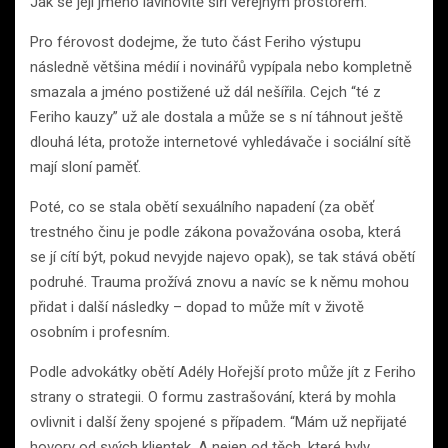
Jak se její jméno lavinovitě šíří veřejným prostorem.
Pro férovost dodejme, že tuto část Feriho výstupu
následně většina médií i novinářů vypípala nebo kompletně
smazala a jméno postižené už dál nešířila. Cejch “té z
Feriho kauzy” už ale dostala a může se s ní táhnout ještě
dlouhá léta, protože internetové vyhledávače i sociální sítě
mají sloní paměť.
Poté, co se stala obětí sexuálního napadení (za oběť
trestného činu je podle zákona považována osoba, která
se jí cítí být, pokud nevyjde najevo opak), se tak stává obětí
podruhé. Trauma prožívá znovu a navíc se k němu mohou
přidat i další následky – dopad to může mít v životě
osobním i profesním.
Podle advokátky obětí Adély Hořejší proto může jít z Feriho
strany o strategii. O formu zastrašování, která by mohla
ovlivnit i další ženy spojené s případem. “Mám už nepřijaté
hovory od svých klientek. A nejen od těch, které byly