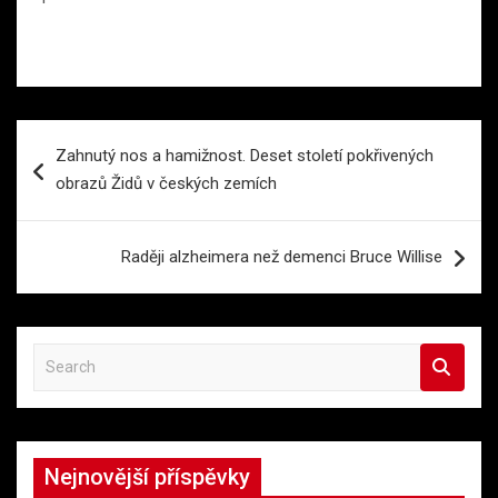
Navigace
Zahnutý nos a hamižnost. Deset století pokřivených
pro
obrazů Židů v českých zemích
příspěvek
Raději alzheimera než demenci Bruce Willise
S
e
a
r
c
Nejnovější příspěvky
h