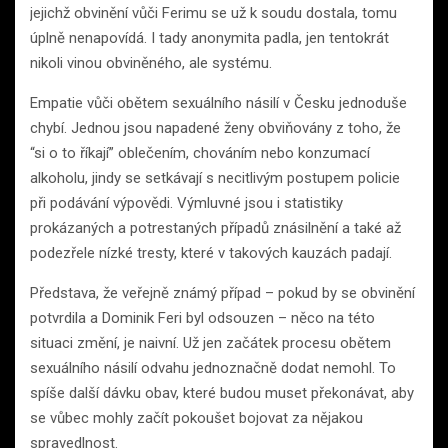
jejichž obvinění vůči Ferimu se už k soudu dostala, tomu
úplně nenapovídá. I tady anonymita padla, jen tentokrát
nikoli vinou obviněného, ale systému.
Empatie vůči obětem sexuálního násilí v Česku jednoduše
chybí. Jednou jsou napadené ženy obviňovány z toho, že
“si o to říkají” oblečením, chováním nebo konzumací
alkoholu, jindy se setkávají s necitlivým postupem policie
při podávání výpovědi. Výmluvné jsou i statistiky
prokázaných a potrestaných případů znásilnění a také až
podezřele nízké tresty, které v takových kauzách padají.
Představa, že veřejně známý případ – pokud by se obvinění
potvrdila a Dominik Feri byl odsouzen – něco na této
situaci změní, je naivní. Už jen začátek procesu obětem
sexuálního násilí odvahu jednoznačně dodat nemohl. To
spíše další dávku obav, které budou muset překonávat, aby
se vůbec mohly začít pokoušet bojovat za nějakou
spravedlnost.