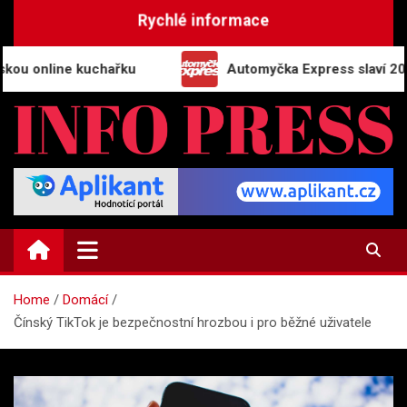
Skip
Rychlé informace
to
content
online kuchařku
Automyčka Express slaví 20 let na
INFO-PRESS.CZ
Zpravodajský magazín
Home
Domácí
Čínský TikTok je bezpečnostní hrozbou i pro běžné uživatele