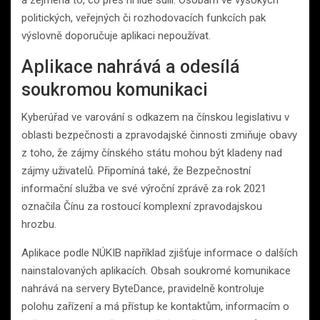
a zejména to, co přes ni lidé sdílí. Osobám ve vysokých
politických, veřejných či rozhodovacích funkcích pak
výslovně doporučuje aplikaci nepoužívat.
Aplikace nahrává a odesílá
soukromou komunikaci
Kyberúřad ve varování s odkazem na čínskou legislativu v
oblasti bezpečnosti a zpravodajské činnosti zmiňuje obavy
z toho, že zájmy čínského státu mohou být kladeny nad
zájmy uživatelů. Připomíná také, že Bezpečnostní
informační služba ve své výroční zprávě za rok 2021
označila Čínu za rostoucí komplexní zpravodajskou
hrozbu.
Aplikace podle NÚKIB například zjišťuje informace o dalších
nainstalovaných aplikacích. Obsah soukromé komunikace
nahrává na servery ByteDance, pravidelně kontroluje
polohu zařízení a má přístup ke kontaktům, informacím o