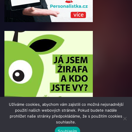
Užíváme cookies, abychom vám zajistili co možná nejsnadnější
použití našich webových stránek. Pokud budete nadále
prohlížet naše stránky předpokládáme, že s použitím cookies
souhlasíte.
© 2016 - 2025 Info-Press.cz | člen skupiny 123jobs Media |
Souhlasím
Všechna práva vyhrazena | Theme by
MantraBrain