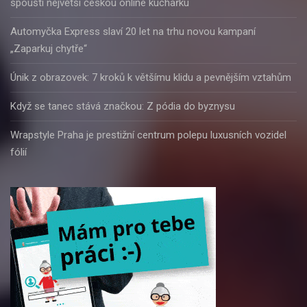
spouští největší českou online kuchařku
Automyčka Express slaví 20 let na trhu novou kampaní
„Zaparkuj chytře“
Únik z obrazovek: 7 kroků k většímu klidu a pevnějším vztahům
Když se tanec stává značkou: Z pódia do byznysu
Wrapstyle Praha je prestižní centrum polepu luxusních vozidel
fólií