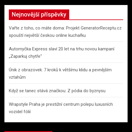
r
c
Nejnovější příspěvky
h
Vařte z toho, co máte doma: Projekt GeneratorReceptu.cz
spouští největší českou online kuchařku
Automyčka Express slaví 20 let na trhu novou kampaní
„Zaparkuj chytře“
Únik z obrazovek: 7 kroků k většímu klidu a pevnějším
vztahům
Když se tanec stává značkou: Z pódia do byznysu
Wrapstyle Praha je prestižní centrum polepu luxusních
vozidel fólií