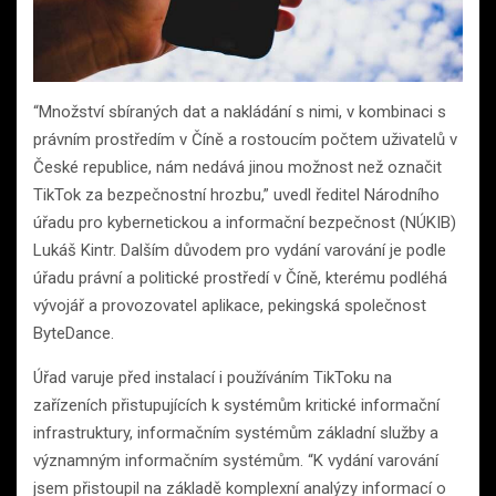
“Množství sbíraných dat a nakládání s nimi, v kombinaci s
právním prostředím v Číně a rostoucím počtem uživatelů v
České republice, nám nedává jinou možnost než označit
TikTok za bezpečnostní hrozbu,” uvedl ředitel Národního
úřadu pro kybernetickou a informační bezpečnost (NÚKIB)
Lukáš Kintr. Dalším důvodem pro vydání varování je podle
úřadu právní a politické prostředí v Číně, kterému podléhá
vývojář a provozovatel aplikace, pekingská společnost
ByteDance.
Úřad varuje před instalací i používáním TikToku na
zařízeních přistupujících k systémům kritické informační
infrastruktury, informačním systémům základní služby a
významným informačním systémům. “K vydání varování
jsem přistoupil na základě komplexní analýzy informací o