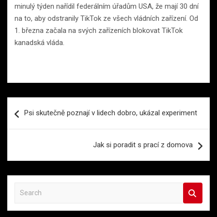
minulý týden nařídil federálním úřadům USA, že mají 30 dní
na to, aby odstranily TikTok ze všech vládních zařízení. Od
1. března začala na svých zařízeních blokovat TikTok
kanadská vláda.
Navigace
Psi skutečně poznají v lidech dobro, ukázal experiment
pro
příspěvek
Jak si poradit s prací z domova
S
e
a