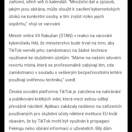
zařízení, sítích wifi či kalendáři. “Množství dat a způsob,
jakým jsou sbírána, může sloužit k zacílení kybernetických
útoků na konkrétní osoby, a tím zvýšit riziko jejich
úspěchu,” stojí ve varování.
Ministr vnitra Vít Rakušan (STAN) v reakci na varování
kyberúřadu řekl, že ministerstvo bude trvat na tom, aby
TikTok neměli jeho zaměstnanci na žádné technice
využívané ke služebním účelům. “Máme na našem silovém
resortu místa, která se profesionálně zabývají tím, zda
zaměstnanci v souladu s veškerým bezpečnostními kritérii
používají svěřenou techniku,” uvedl.
Čínská sociální platforma TikTok je založena na nahrávání
a publikování krátkých videí, která mezi sebou sdílejí
převážně náctiletí. Aplikaci zakázaly nedávno na zařízeních
používaných pro služební účely některé instituce EU kvůli
obavám, že by TikTok mohl být využíván k propagaci
Pekingu nebo sbírání informací o uživatelích. Bílý dům