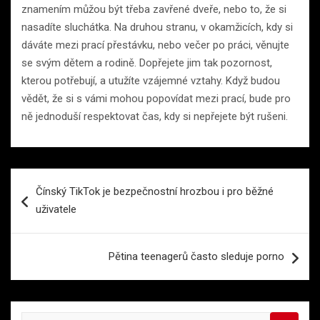
znamením můžou být třeba zavřené dveře, nebo to, že si
nasadíte sluchátka. Na druhou stranu, v okamžicích, kdy si
dáváte mezi prací přestávku, nebo večer po práci, věnujte
se svým dětem a rodině. Dopřejete jim tak pozornost,
kterou potřebují, a utužíte vzájemné vztahy. Když budou
vědět, že si s vámi mohou popovídat mezi prací, bude pro
ně jednoduší respektovat čas, kdy si nepřejete být rušeni.
Navigace
Čínský TikTok je bezpečnostní hrozbou i pro běžné
pro
uživatele
příspěvek
Pětina teenagerů často sleduje porno