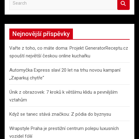
S
e
a
r
c
Nejnovější příspěvky
h
Vařte z toho, co máte doma: Projekt GeneratorReceptu.cz
spouští největší českou online kuchařku
Automyčka Express slaví 20 let na trhu novou kampaní
„Zaparkuj chytře“
Únik z obrazovek: 7 kroků k většímu klidu a pevnějším
vztahům
Když se tanec stává značkou: Z pódia do byznysu
Wrapstyle Praha je prestižní centrum polepu luxusních
vozidel fólií