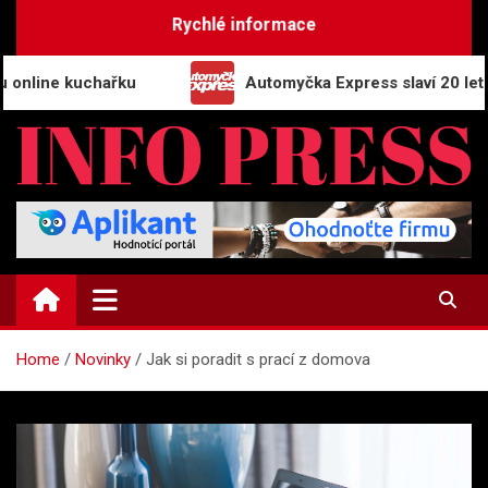
Skip
Rychlé informace
to
content
e kuchařku
Automyčka Express slaví 20 let na trhu
INFO-PRESS.CZ
Zpravodajský magazín
Home
Novinky
Jak si poradit s prací z domova