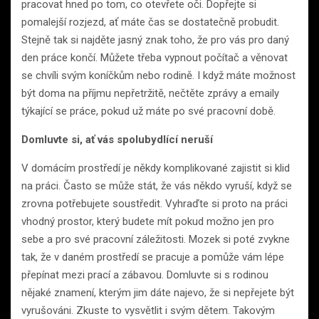
pracovat hned po tom, co otevřete oči. Dopřejte si
pomalejší rozjezd, ať máte čas se dostatečně probudit.
Stejně tak si najděte jasný znak toho, že pro vás pro daný
den práce končí. Můžete třeba vypnout počítač a věnovat
se chvíli svým koníčkům nebo rodině. I když máte možnost
být doma na příjmu nepřetržitě, nečtěte zprávy a emaily
týkající se práce, pokud už máte po své pracovní době.
Domluvte si, ať vás spolubydlící neruší
V domácím prostředí je někdy komplikované zajistit si klid
na práci. Často se může stát, že vás někdo vyruší, když se
zrovna potřebujete soustředit. Vyhraďte si proto na práci
vhodný prostor, který budete mít pokud možno jen pro
sebe a pro své pracovní záležitosti. Mozek si poté zvykne
tak, že v daném prostředí se pracuje a pomůže vám lépe
přepínat mezi prací a zábavou. Domluvte si s rodinou
nějaké znamení, kterým jim dáte najevo, že si nepřejete být
vyrušováni. Zkuste to vysvětlit i svým dětem. Takovým