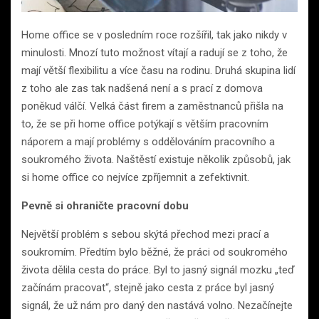
Home office se v posledním roce rozšířil, tak jako nikdy v
minulosti. Mnozí tuto možnost vítají a radují se z toho, že
mají větší flexibilitu a více času na rodinu. Druhá skupina lidí
z toho ale zas tak nadšená není a s prací z domova
poněkud válčí. Velká část firem a zaměstnanců přišla na
to, že se při home office potýkají s větším pracovním
náporem a mají problémy s oddělováním pracovního a
soukromého života. Naštěstí existuje několik způsobů, jak
si home office co nejvíce zpříjemnit a zefektivnit.
Pevně si ohraničte pracovní dobu
Největší problém s sebou skýtá přechod mezi prací a
soukromím. Předtím bylo běžné, že práci od soukromého
života dělila cesta do práce. Byl to jasný signál mozku „teď
začínám pracovat“, stejně jako cesta z práce byl jasný
signál, že už nám pro daný den nastává volno. Nezačínejte