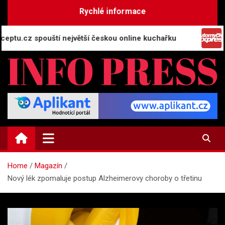
Skip
Rychlé informace
to
content
z spouští největší českou online kuchařku
Automy
INFO-PRESS.CZ
Zpravodajský magazín
Home
Magazín
Nový lék zpomaluje postup Alzheimerovy choroby o třetinu