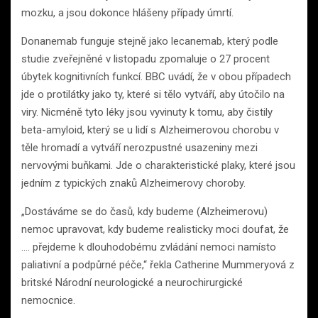
mozku, a jsou dokonce hlášeny případy úmrtí.
Donanemab funguje stejně jako lecanemab, který podle
studie zveřejněné v listopadu zpomaluje o 27 procent
úbytek kognitivních funkcí. BBC uvádí, že v obou případech
jde o protilátky jako ty, které si tělo vytváří, aby útočilo na
viry. Nicméně tyto léky jsou vyvinuty k tomu, aby čistily
beta-amyloid, který se u lidí s Alzheimerovou chorobu v
těle hromadí a vytváří nerozpustné usazeniny mezi
nervovými buňkami. Jde o charakteristické plaky, které jsou
jedním z typických znaků Alzheimerovy choroby.
„Dostáváme se do časů, kdy budeme (Alzheimerovu)
nemoc upravovat, kdy budeme realisticky moci doufat, že
…. přejdeme k dlouhodobému zvládání nemoci namísto
paliativní a podpůrné péče,“ řekla Catherine Mummeryová z
britské Národní neurologické a neurochirurgické
nemocnice.