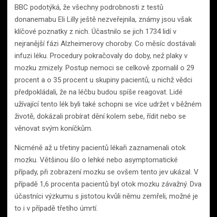
BBC podotýká, že všechny podrobnosti z testů
donanemabu Eli Lilly ještě nezveřejnila, známy jsou však
klíčové poznatky z nich. Účastnilo se jich 1734 lidí v
nejranější fázi Alzheimerovy choroby. Co měsíc dostávali
infuzi léku. Procedury pokračovaly do doby, než plaky v
mozku zmizely. Postup nemoci se celkově zpomalil o 29
procent a o 35 procent u skupiny pacientů, u nichž vědci
předpokládali, že na léčbu budou spíše reagovat. Lidé
užívající tento lék byli také schopni se více udržet v běžném
životě, dokázali probírat dění kolem sebe, řídit nebo se
věnovat svým koníčkům.
Nicméně až u třetiny pacientů lékaři zaznamenali otok
mozku. Většinou šlo o lehké nebo asymptomatické
případy, při zobrazení mozku se ovšem tento jev ukázal. V
případě 1,6 procenta pacientů byl otok mozku závažný. Dva
účastníci výzkumu s jistotou kvůli němu zemřeli, možné je
to i v případě třetího úmrtí.