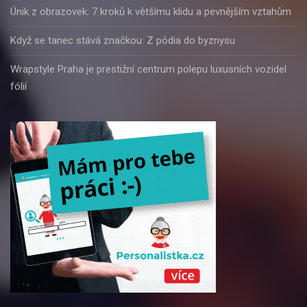
Únik z obrazovek: 7 kroků k většímu klidu a pevnějším vztahům
Když se tanec stává značkou: Z pódia do byznysu
Wrapstyle Praha je prestižní centrum polepu luxusních vozidel
fólií