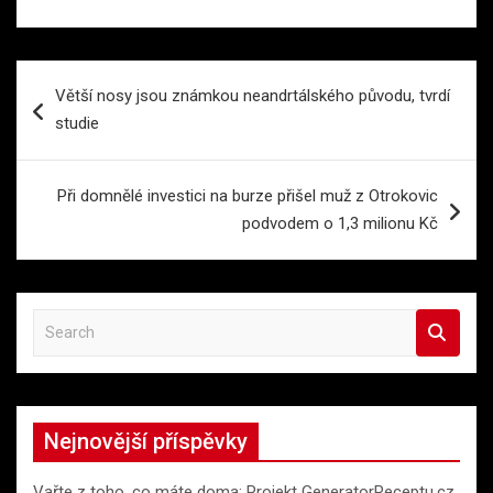
Navigace
Větší nosy jsou známkou neandrtálského původu, tvrdí
pro
studie
příspěvek
Při domnělé investici na burze přišel muž z Otrokovic
podvodem o 1,3 milionu Kč
S
e
a
r
c
Nejnovější příspěvky
h
Vařte z toho, co máte doma: Projekt GeneratorReceptu.cz